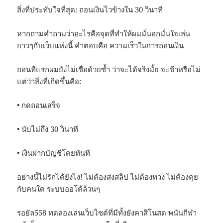
สิ่งที่ประทับใจที่สุด: ถอนเงินไวข้างใน 30 วินาที
หากถามคำถามว่าอะไรคือจุดที่ทำให้ผมมั่นอกมั่นใจเล่น
ยาวๆกับเว็บแห่งนี้ คำตอบคือ ความเร็วในการถอนเงิน
ถอนทีแรกผมยังไม่เชื่อด้วยซ้ำ ว่าจะได้จริงมั้ย จะช้าหรือไม่
แต่ว่าสิ่งที่เกิดขึ้นคือ:
• กดถอนเสร็จ
• นับไม่ถึง 30 วินาที
• เงินฝากบัญชีโดยทันที
อย่างนี้ไม่รักได้ยังไง! ไม่ต้องส่งสลิป ไม่ต้องทวง ไม่ต้องคุย
กับคนใด ระบบออโต้ล้วนๆ
รอยัล558 ทดลองเล่นเว็บไซต์ที่มีทั้งยังคาสิโนสด พนันกีฬา