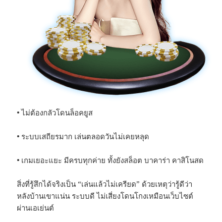
• ไม่ต้องกลัวโดนล็อคยูส
• ระบบเสถียรมาก เล่นตลอดวันไม่เคยหลุด
• เกมเยอะแยะ มีครบทุกค่าย ทั้งยังสล็อต บาคาร่า คาสิโนสด
สิ่งที่รู้สึกได้จริงเป็น “เล่นแล้วไม่เครียด” ด้วยเหตุว่ารู้ดีว่า
หลังบ้านเขาแน่น ระบบดี ไม่เสี่ยงโดนโกงเหมือนเว็บไซต์
ผ่านเอเย่นต์