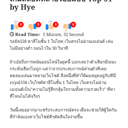
by Hye
0
0
0
0
Read Time:
5 Minute, 32 Second
รอยัล558 คาสิโนชั้น 1 ในไทย เว็บตรงไม่ผ่านเอเย่นต์ เล่น
ไม่มีอย่างต่ำ ถอนไวใน 30 วินาที
ถ้าเอ๋ยถึงการพนันออนไลน์ในยุคนี้ บอกเลยว่าตัวเลือกมีเยอะ
กระทั่งเลือกไม่ถูก แต่ว่าจากประสบการณ์ส่วนตัวที่เคย
ทดลองเล่นมาหลายเว็บไซต์ สิ่งหนึ่งที่ทำให้ผมหยุดอยู่กับที่นี่
royal558 เว็บไซต์คาสิโนชั้น 1 ในไทย เว็บตรงไม่ผ่าน
เอเย่นต์เป็น”ความไม่รู้สึกกลุ้มใจรวมทั้งความรวดเร็ว” ที่หา
ที่ไหนไม่ได้จริงๆ
วันนี้เลยอยากมาแชร์ประสบการณ์ตรง เผื่อจะช่วยให้ผู้ใดกัน
ที่กำลังมองหาเว็บไซต์ดีๆตัดสินใจง่ายขึ้น