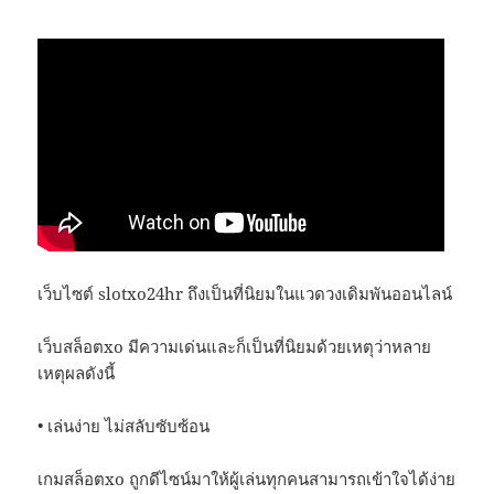
เว็บไซต์ slotxo24hr ถึงเป็นที่นิยมในแวดวงเดิมพันออนไลน์
เว็บสล็อตxo มีความเด่นและก็เป็นที่นิยมด้วยเหตุว่าหลาย
เหตุผลดังนี้
• เล่นง่าย ไม่สลับซับซ้อน
เกมสล็อตxo ถูกดีไซน์มาให้ผู้เล่นทุกคนสามารถเข้าใจได้ง่าย