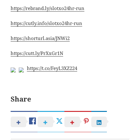
https://rebrand.ly/slotxo24hr-run
https://cutly.info/slotxo24hr-run
https://shorturl.asia/JNWi2
https://cutt.ly/PrXxGr1N
https://t.co/FeyL3XZ224
Share