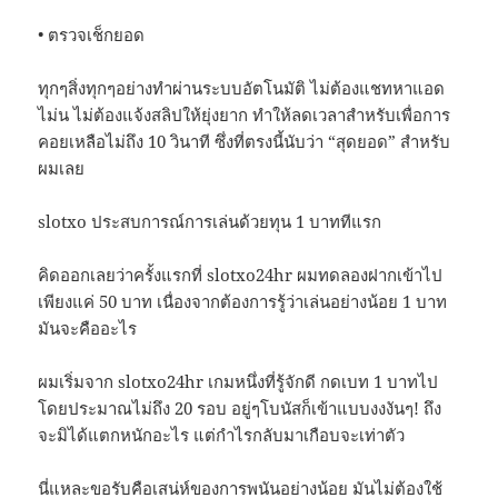
• ตรวจเช็กยอด
ทุกๆสิ่งทุกๆอย่างทำผ่านระบบอัตโนมัติ ไม่ต้องแชทหาแอด
ไม่น ไม่ต้องแจ้งสลิปให้ยุ่งยาก ทำให้ลดเวลาสำหรับเพื่อการ
คอยเหลือไม่ถึง 10 วินาที ซึ่งที่ตรงนี้นับว่า “สุดยอด” สำหรับ
ผมเลย
slotxo ประสบการณ์การเล่นด้วยทุน 1 บาททีแรก
คิดออกเลยว่าครั้งแรกที่ slotxo24hr ผมทดลองฝากเข้าไป
เพียงแค่ 50 บาท เนื่องจากต้องการรู้ว่าเล่นอย่างน้อย 1 บาท
มันจะคืออะไร
ผมเริ่มจาก slotxo24hr เกมหนึ่งที่รู้จักดี กดเบท 1 บาทไป
โดยประมาณไม่ถึง 20 รอบ อยู่ๆโบนัสก็เข้าแบบงงงันๆ! ถึง
จะมิได้แตกหนักอะไร แต่กำไรกลับมาเกือบจะเท่าตัว
นี่แหละขอรับคือเสน่ห์ของการพนันอย่างน้อย มันไม่ต้องใช้