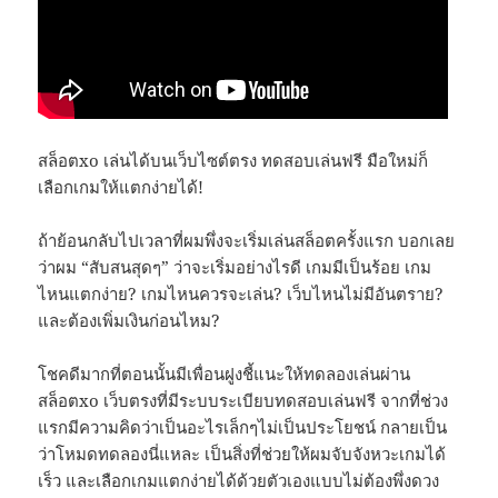
สล็อตxo เล่นได้บนเว็บไซต์ตรง ทดสอบเล่นฟรี มือใหม่ก็
เลือกเกมให้แตกง่ายได้!
ถ้าย้อนกลับไปเวลาที่ผมพึ่งจะเริ่มเล่นสล็อตครั้งแรก บอกเลย
ว่าผม “สับสนสุดๆ” ว่าจะเริ่มอย่างไรดี เกมมีเป็นร้อย เกม
ไหนแตกง่าย? เกมไหนควรจะเล่น? เว็บไหนไม่มีอันตราย?
และต้องเพิ่มเงินก่อนไหม?
โชคดีมากที่ตอนนั้นมีเพื่อนฝูงชี้แนะให้ทดลองเล่นผ่าน
สล็อตxo เว็บตรงที่มีระบบระเบียบทดสอบเล่นฟรี จากที่ช่วง
แรกมีความคิดว่าเป็นอะไรเล็กๆไม่เป็นประโยชน์ กลายเป็น
ว่าโหมดทดลองนี่แหละ เป็นสิ่งที่ช่วยให้ผมจับจังหวะเกมได้
เร็ว และเลือกเกมแตกง่ายได้ด้วยตัวเองแบบไม่ต้องพึ่งดวง