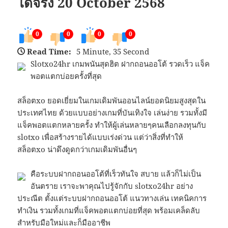
ได้จริง 20 October 2568
0
0
0
0
Read Time:
5 Minute, 35 Second
Slotxo24hr เกมพนันสุดฮิต ฝากถอนออโต้ รวดเร็ว แจ็ค
พอตแตกบ่อยครั้งที่สุด
สล็อตxo ยอดเยี่ยมในเกมเดิมพันออนไลน์ยอดนิยมสูงสุดใน
ประเทศไทย ด้วยแบบอย่างเกมที่บันเทิงใจ เล่นง่าย รวมทั้งมี
แจ็คพอตแตกหลายครั้ง ทำให้ผู้เล่นหลายๆคนเลือกลงทุนกับ
slotxo เพื่อสร้างรายได้แบบเร่งด่วน แต่ว่าสิ่งที่ทำให้
สล็อตxo น่าดึงดูดกว่าเกมเดิมพันอื่นๆ
คือระบบฝากถอนออโต้ที่เร็วทันใจ สบาย แล้วก็ไม่เป็น
อันตราย เราจะพาคุณไปรู้จักกับ slotxo24hr อย่าง
ประณีต ตั้งแต่ระบบฝากถอนออโต้ แนวทางเล่น เทคนิคการ
ทำเงิน รวมทั้งเกมที่แจ็คพอตแตกบ่อยที่สุด พร้อมเคล็ดลับ
สำหรับมือใหม่และก็มืออาชีพ