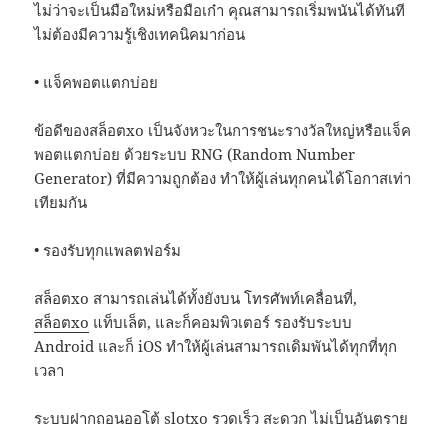
ไม่ว่าจะเป็นมือใหม่หรือมือเก๋า คุณสามารถเริ่มพนันได้ทันที
ไม่ต้องมีความรู้เชิงเทคนิคมาก่อน
• แจ็คพอตแตกบ่อย
ข้อดีของสล็อตxo เป็นจังหวะในการชนะรางวัลใหญ่หรือแจ็ค
พอตแตกบ่อย ด้วยระบบ RNG (Random Number
Generator) ที่มีความถูกต้อง ทำให้ผู้เล่นทุกคนได้โอกาสเท่า
เทียมกัน
• รองรับทุกแพลตฟอร์ม
สล็อตxo สามารถเล่นได้ทั้งยังบน โทรศัพท์เคลื่อนที่,
สล็อตxo
แท็บเล็ต, และก็คอมพิวเตอร์ รองรับระบบ
Android และก็ iOS ทำให้ผู้เล่นสามารถเดิมพันได้ทุกที่ทุก
เวลา
ระบบฝากถอนออโต้ slotxo รวดเร็ว สะดวก ไม่เป็นอันตราย