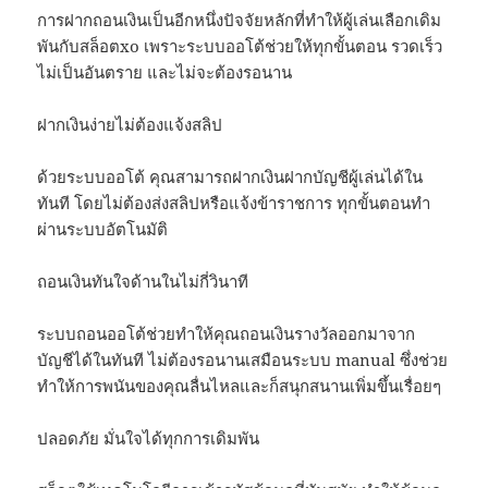
การฝากถอนเงินเป็นอีกหนึ่งปัจจัยหลักที่ทำให้ผู้เล่นเลือกเดิม
พันกับสล็อตxo เพราะระบบออโต้ช่วยให้ทุกขั้นตอน รวดเร็ว
ไม่เป็นอันตราย และไม่จะต้องรอนาน
ฝากเงินง่ายไม่ต้องแจ้งสลิป
ด้วยระบบออโต้ คุณสามารถฝากเงินฝากบัญชีผู้เล่นได้ใน
ทันที โดยไม่ต้องส่งสลิปหรือแจ้งข้าราชการ ทุกขั้นตอนทำ
ผ่านระบบอัตโนมัติ
ถอนเงินทันใจด้านในไม่กี่วินาที
ระบบถอนออโต้ช่วยทำให้คุณถอนเงินรางวัลออกมาจาก
บัญชีได้ในทันที ไม่ต้องรอนานเสมือนระบบ manual ซึ่งช่วย
ทำให้การพนันของคุณลื่นไหลและก็สนุกสนานเพิ่มขึ้นเรื่อยๆ
ปลอดภัย มั่นใจได้ทุกการเดิมพัน