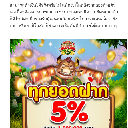
สามารถทำเงินได้จริงหรือไม่ แม้กระนั้นหลังจากลองด้วยตัว
เอง ก็จะต้องสารภาพเลยว่า ระบบของเขามีความยืดหยุ่นแล้ว
ก็ดีไซน์มาเพื่อรองรับผู้เล่นทุนน้อยจริงๆไม่ว่าจะเล่นสล็อต ยิง
ปลา หรือคาสิโนสด ก็สามารถเริ่มต้นที่ 1 บาทได้แบบสบายๆ