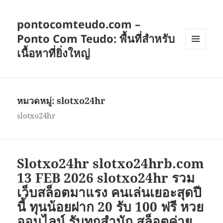
pontocomteudo.com –
Ponto Com Teudo: พื้นที่สำหรับ
เนื้อหาที่ยิ่งใหญ่
เมนู
และวิด
เจ็ต
หมวดหมู่:
slotxo24hr
slotxo24hr
Slotxo24hr slotxo24hrb.com
13 FEB 2026 slotxo24hr รวม
เว็บสล็อตมาแรง คนเล่นเยอะสุดปี
นี้ ทุนน้อยฝาก 20 รับ 100 ฟรี หวย
ออนไลน์ รับทุกสำนัก สล็อตค่าย