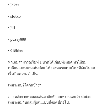
• Joker
• slotxo
• Jili
• pussy888
• 918kiss
ทุกเกมสามารถเริ่มที่ 1 บาทได้เกือบทั้งหมด ทำให้ผม
เปลี่ยนแปลงเกมเล่นบ่อย ได้ลองหลายแบบโดยที่เงินไม่ลด
เร็วเกินความจำเป็น
เหมาะกับผู้ใดกันบ้าง?
ภายหลังจากทดลองเล่นมาสักพัก ผมทราบเลยว่า slotxo
เหมาะสมกับกลุ่มผู้เล่นแบบตั้งแต่นี้ต่อไป: