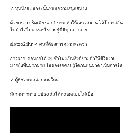
✔ ทุนน้อยแม้กระนั้นชอบความสนุกสนาน
ด้วยเหตุว่าเริ่มเพียงแค่ 1 บาท ทำให้เล่นได้นาน ได้โอกาสลุ้น
โบนัสได้ไม่ต่างอะไรจากผู้ที่มีทุนมากมาย
slotxo24hr
✔ คนที่ต้องการความสะดวก
การฝาก–ถอนออโต้ 24 ชั่วโมงเป็นสิ่งที่ช่วยทำให้ชีวิตง่าย
มากยิ่งขึ้นมากมาย ไม่ต้องรอคอยผู้ใดกันแน่มาดำเนินการให้
✔ ผู้ที่ชอบทดสอบเกมใหม่
มีเกมมากมาย แปลงเล่นได้ตลอดแบบไม่เบื่อ