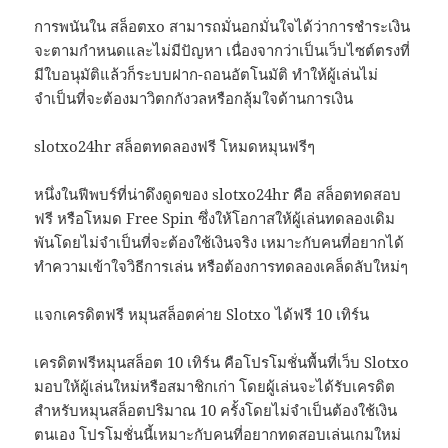
การพนันใน สล็อตxo สามารถมั่นอกมั่นใจได้ว่าการชำระเงิน
จะตามกำหนดและไม่มีปัญหา เนื่องจากว่าเป็นเว็บไซต์ตรงที่
มีใบอนุมัติแล้วก็ระบบฝาก-ถอนอัตโนมัติ ทำให้ผู้เล่นไม่
จำเป็นที่จะต้องมาวิตกกังวลหรือกลุ้มใจด้านการเงิน
slotxo24hr สล็อตทดลองฟรี โหมดหมุนฟรีๆ
หนึ่งในฟีพบร์ที่น่าดึงดูดของ slotxo24hr คือ สล็อตทดสอบ
ฟรี หรือโหมด Free Spin ซึ่งให้โอกาสให้ผู้เล่นทดลองเดิม
พันโดยไม่จำเป็นที่จะต้องใช้เงินจริง เหมาะกับคนที่อยากได้
ทำความเข้าใจวิธีการเล่น หรือต้องการทดลองเคล็ดลับใหม่ๆ
แจกเครดิตฟรี หมุนสล็อตค่าย Slotxo ได้ฟรี 10 เทิร์น
เครดิตฟรีหมุนสล็อต 10 เทิร์น คือโปรโมชั่นพื้นที่เว็บ Slotxo
มอบให้ผู้เล่นใหม่หรือสมาชิกเก่า โดยผู้เล่นจะได้รับเครดิต
สำหรับหมุนสล็อตปริมาณ 10 ครั้งโดยไม่จำเป็นต้องใช้เงิน
ตนเอง โปรโมชั่นนี้เหมาะกับคนที่อยากทดสอบเล่นเกมใหม่