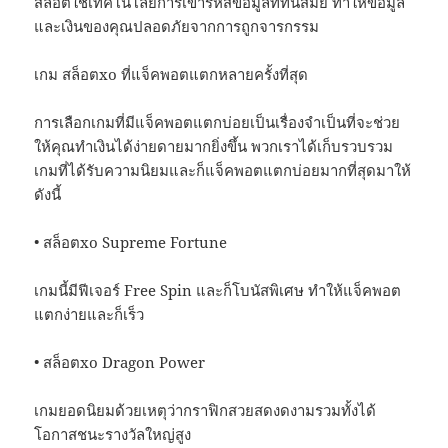
สล็อตใช้เทคโนโลยีการเข้ารหัสข้อมูลที่ทันสมัย ทำให้ข้อมูล
และเงินของคุณปลอดภัยจากการถูกจารกรรม
เกม สล็อตxo ที่แจ็คพอตแตกหลายครั้งที่สุด
การเลือกเกมที่มีแจ็คพอตแตกบ่อยเป็นเรื่องจำเป็นที่จะช่วย
ให้คุณทำเงินได้ง่ายดายมากยิ่งขึ้น พวกเราได้เก็บรวบรวม
เกมที่ได้รับความนิยมและก็แจ็คพอตแตกบ่อยมากที่สุดมาให้
ดังนี้
• สล็อตxo Supreme Fortune
เกมนี้มีฟีเจอร์ Free Spin และก็โบนัสพิเศษ ทำให้แจ็คพอต
แตกง่ายและก็เร็ว
• สล็อตxo Dragon Power
เกมยอดนิยมด้วยเหตุว่ากราฟิกสวยสดงดงามรวมทั้งได้
โอกาสชนะรางวัลใหญ่สูง