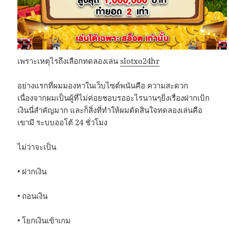
เพราะเหตุไรถึงเลือกทดลองเล่น
slotxo24hr
อย่างแรกที่ผมมองหาในเว็บไซต์พนันคือ ความสะดวก
เนื่องจากผมเป็นผู้ที่ไม่ค่อยชอบรออะไรนานๆยิ่งเรื่องฝากเบิก
เงินนี่สำคัญมาก และก็สิ่งที่ทำให้ผมตัดสินใจทดลองเล่นคือ
เขามี ระบบออโต้ 24 ชั่วโมง
ไม่ว่าจะเป็น
• ฝากเงิน
• ถอนเงิน
• โยกเงินเข้าเกม