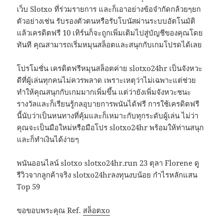
เว็บ Slotxo ที่ร่วมรายการ และก็เอาอย่างข้อจำกัดกล้วยๆยก
ตัวอย่างเช่น รับรองตัวตนหรือรับโบนัสผ่านระบบอัตโนมัติ
แล้วเครดิตฟรี 10 เทิร์นก็จะถูกเพิ่มเติมไปสู่บัญชีของคุณโดย
ทันที คุณสามารถเริ่มหมุนสล็อตและสนุกกับเกมโปรดได้เลย
โปรโมชั่น เครดิตฟรีหมุนสล็อตค่าย slotxo24hr เป็นจังหวะ
ดีที่ผู้เล่นทุกคนไม่ควรพลาด เพราะเหตุว่าไม่เฉพาะแต่ช่วย
ทำให้คุณสนุกกับเกมมากเพิ่มขึ้น แต่ว่ายังเพิ่มจังหวะชนะ
รางวัลและก็เรียนรู้กลอุบายการพนันได้ฟรี การใช้เครดิตฟรี
นี้นับว่าเป็นหนทางที่คุ้มและก็เหมาะกับทุกระดับผู้เล่น ไม่ว่า
คุณจะเป็นมือใหม่หรือมือโปร slotxo24hr พร้อมให้ท่านสนุก
และก็ทำเงินได้ง่ายๆ
พนันออนไลน์ slotxo slotxo24hr.run 23 ตุลา Florene ดู
รีวิวจากลูกค้าจริง slotxo24hrลงทุนงบน้อย กำไรหลักแสน
Top 59
ขอขอบพระคุณ Ref.
สล็อตxo