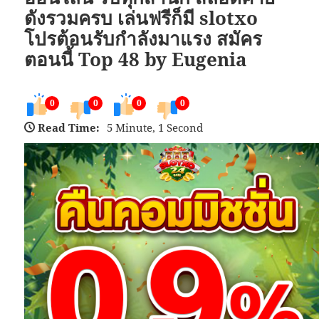
ดังรวมครบ เล่นฟรีก็มี slotxo
โปรต้อนรับกำลังมาแรง สมัคร
ตอนนี้ Top 48 by Eugenia
0
0
0
0
Read Time:
5 Minute, 1 Second