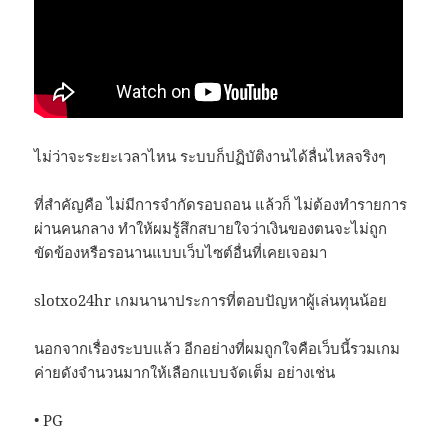
ไม่ว่าจะระยะเวลาไหน ระบบก็ปฏิบัติงานได้ลื่นไหลจริงๆ
ที่สำคัญคือ ไม่มีการจำกัดรอบถอน แล้วก็ ไม่ต้องทำรายการ
ผ่านคนกลาง ทำให้ผมรู้สึกสบายใจว่าเงินของตนจะไม่ถูก
ขัดข้องหรือรอนานแบบเว็บไซต์อื่นที่เคยเจอมา
slotxo24hr เกมนานาประการที่ตอบปัญหาผู้เล่นทุนน้อย
นอกจากเรื่องระบบแล้ว อีกอย่างที่ผมถูกใจคือเว็บนี้รวมเกม
ค่ายดังจำนวนมากให้เลือกแบบจัดเต็ม อย่างเช่น
• PG