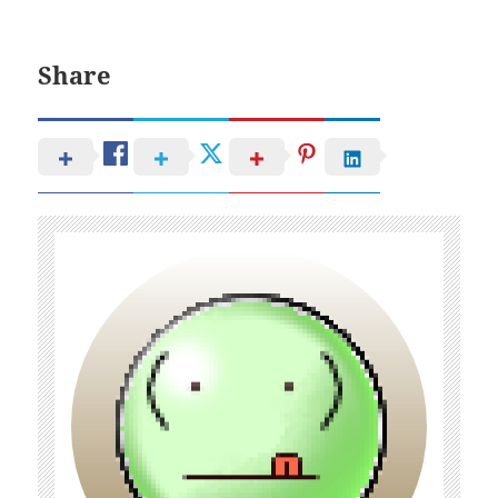
Share