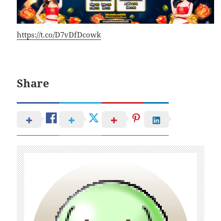
https://t.co/D7vDfDcowk
Share