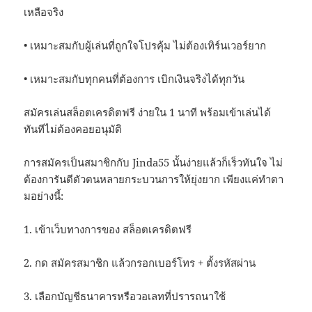
เหลือจริง
• เหมาะสมกับผู้เล่นที่ถูกใจโปรคุ้ม ไม่ต้องเทิร์นเวอร์ยาก
• เหมาะสมกับทุกคนที่ต้องการ เบิกเงินจริงได้ทุกวัน
สมัครเล่นสล็อตเครดิตฟรี ง่ายใน 1 นาที พร้อมเข้าเล่นได้
ทันทีไม่ต้องคอยอนุมัติ
การสมัครเป็นสมาชิกกับ Jinda55 นั้นง่ายแล้วก็เร็วทันใจ ไม่
ต้องการันตีตัวตนหลายกระบวนการให้ยุ่งยาก เพียงแค่ทำตา
มอย่างนี้:
1. เข้าเว็บทางการของ สล็อตเครดิตฟรี
2. กด สมัครสมาชิก แล้วกรอกเบอร์โทร + ตั้งรหัสผ่าน
3. เลือกบัญชีธนาคารหรือวอเลทที่ปรารถนาใช้