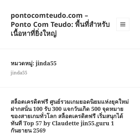
pontocomteudo.com –
Ponto Com Teudo: พื้นที่สำหรับ
เนื้อหาที่ยิ่งใหญ่
เมนู
และวิด
เจ็ต
หมวดหมู่:
jinda55
jinda55
สล็อตเครดิตฟรี ศูนย์รวมเกมยอดนิยมแห่งยุคใหม่
ฝากสนั่น 100 รับ 300 แจกวันเกิด 500 จุดหมาย
ของสายเกมทั่วโลก สล็อตเครดิตฟรี เริ่มสนุกได้
ทันที Top 57 by Claudette jin55.guru 1
กันยายน 2569