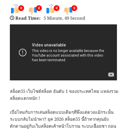
0
0
0
0
Read Time:
5 Minute, 49 Second
สล็อต55 เว็บไซต์สล็อต อันดับ 1 ของประเทศไทย แหล่งรวม
สล็อตแตกหนัก !
เบื่อไหมกับการเล่นสล็อตแบบเดิมๆที่พึ่งแต่ดวงแม้กระนั้น
ระบบกลับไม่นำพา? ยุค 2026 สล็อต55 นี้ถ้าหากคุณยัง
ดักดานอยู่กับเว็บสล็อตเค้าหน้าโบราณ ระบบเฉื่อยชา ถอน