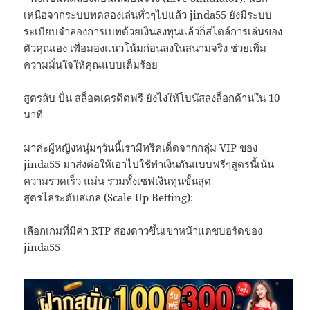
เหนือจากระบบทดลองเล่นทั่วๆไปแล้ว jinda55 ยังมีระบบ
ระเบียบจำลองการเบทด้วยเงินลงทุนแล้วก็สไตล์การเล่นของ
ตัวคุณเอง เพื่อมองแนวโน้มก่อนลงในสนามจริง ช่วยเพิ่ม
ความมั่นใจให้คุณแบบเต็มร้อย
สูตรลับ ปั่น สล็อตเครดิตฟรี ยังไงให้โบนัสลงล็อกด้านใน 10
นาที
มาค่ะผู้หญิงหนุ่มๆวันนี้เรามีทริคเด็ดจากกลุ่ม VIP ของ
jinda55 มาส่งต่อให้เอาไปใช้ทำเงินกันแบบฟรีๆสูตรนี้เน้น
ความรวดเร็ว แม่น รวมทั้งเซฟเงินทุนขั้นสุด
สูตรไล่ระดับสเกล (Scale Up Betting):
เลือกเกมที่มีค่า RTP สองดาวขึ้นเขาหน้าแดชบอร์ดของ
jinda55