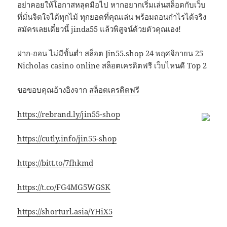
อย่าคอยให้โอกาสหลุดมือไป หากอยากเริ่มเล่นสล็อตกับเว็บ
ที่มั่นจิตใจได้ทุกไม้ ทุกยอดที่คุณเล่น พร้อมถอนกำไรได้จริง
สมัครเลยเดี๋ยวนี้ jinda55 แล้วพิสูจน์ด้วยตัวคุณเอง!
ฝาก-ถอน ไม่มีขั้นต่ำ สล็อต Jin55.shop 24 พฤศจิกายน 25
Nicholas casino online สล็อตเครดิตฟรี เว็บไหนดี Top 2
ขอขอบคุณอ้างอิงจาก
สล็อตเครดิตฟรี
https://rebrand.ly/jin55-shop
https://cutly.info/jin55-shop
https://bitt.to/7fhkmd
https://t.co/FG4MG5WGSK
https://shorturl.asia/YHiX5