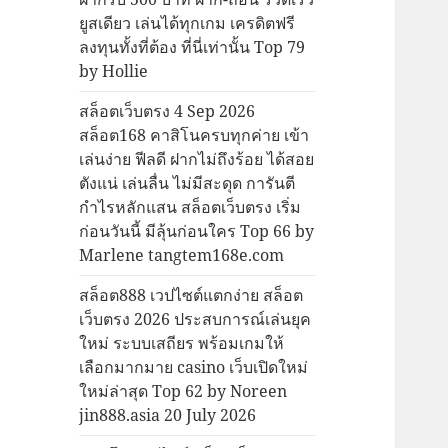
ยูสเดียว เล่นได้ทุกเกม เครดิตฟรี
ลงทุนทั้งที่ต้อง ที่นี่เท่านั้น Top 79
by Hollie
สล็อตเว็บตรง 4 Sep 2026
สล็อต168 คาสิโนครบทุกค่าย เข้า
เล่นง่าย ฟีลดี ฝากไม่ถึงร้อย ได้สอย
ตังแน่ เล่นลื่น ไม่มีสะดุด การันตี
กำไรหลักแสน สล็อตเว็บตรง เริ่ม
ก่อนวันนี้ มีลุ้นก่อนใคร Top 66 by
Marlene tangtem168e.com
สล็อต888 เวปไซต์แตกง่าย สล็อต
เว็บตรง 2026 ประสบการณ์เล่นยุค
ใหม่ ระบบเสถียร พร้อมเกมให้
เลือกมากมาย casino เว็บเปิดใหม่
ใหม่ล่าสุด Top 62 by Noreen
jin888.asia 20 July 2026