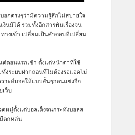
 บอกตรงๆว่ามีความรู้สึกไม่สบายใจ
นเงินมิได้ รวมทั้งอีกสารพันเรื่องจน
ทางเข้า เปลี่ยนเป็นคำตอบที่เปลี่ยน
งแต่ตอนแรกเข้า ตั้งแต่หน้าตาที่ใช้
ทั่งระบบฝากถอนที่ไม่ต้องรอแอดไม่
เคราะห์บอลให้แบบสั้นๆก่อนแข่งอีก
ยเว็บ
มู่ตั้งแต่บอลเต็งจนกระทั่งบอลส
่มีตกหล่น