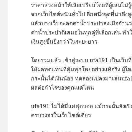
ราคาล่วงหน้าให้เสียเปรียบโดยที่ผู้เล่นไม่ร
จากเว็บไซต์พนันทั่วไป อีกหนึ่งจุดที่น่าด
แล้วบางเว็บจะลดค่าน้ำประปาลงเมื่อจำนวนคู
ค่าน้ำประปาดีเสมอในทุกคู่ที่เลือกเล่น ทำ
เงินสูงขึ้นยิ่งกว่าในระยะยาว
โดยรวมแล้ว เข้าสู่ระบบ ufa191 เป็นเว็บที่เ
ให้ผลทดแทนที่คุ้มทุกโพยอย่างแท้จริง ผู
กระนั้นได้เงินน้อย ทดลองแปลงมาเล่นufa191ท
ผลต่อกำไรของคุณแค่ไหน
ufa191
ไม่ได้มีแค่ฟุตบอล แม้กระนั้นยังเป
ครบวงจรในเว็บไซต์เดียว