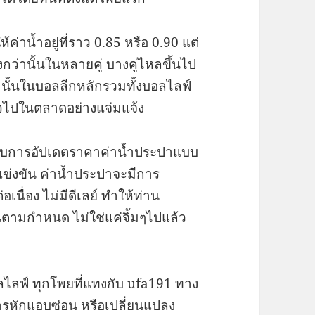
าน้ำอยู่ที่ราว 0.85 หรือ 0.90 แต่
่งกว่านั้นในหลายคู่ บางคู่ไหลขึ้นไป
ว่านั้นในบอลลีกหลักรวมทั้งบอลไลฟ์
ั่วไปในตลาดอย่างแจ่มแจ้ง
ข้องกับการอัปเดตราคาค่าน้ำประปาแบบ
งแข่งขัน ค่าน้ำประปาจะมีการ
ื่อง ไม่มีดีเลย์ ทำให้ท่าน
ันตามกำหนด ไม่ใช่แค่จิ้มๆไปแล้ว
ลไลฟ์ ทุกโพยที่แทงกับ ufa191 ทาง
รหักแอบซ่อน หรือเปลี่ยนแปลง