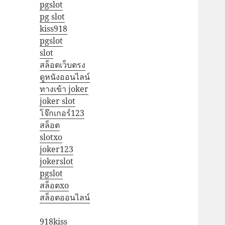
pgslot
pg slot
kiss918
pgslot
slot
สล็อตเว็บตรง
ดูหนังออนไลน์
ทางเข้า joker
joker slot
โจ๊กเกอร์123
สล็อต
slotxo
joker123
jokerslot
pgslot
สล็อตxo
สล็อตออนไลน์
918kiss