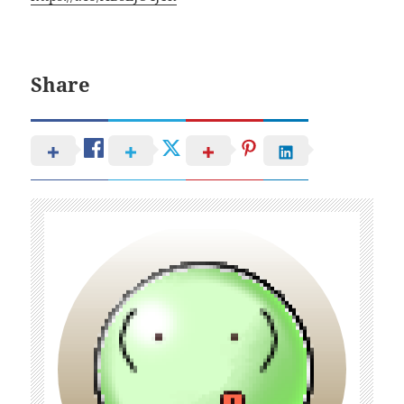
Share