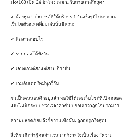
slot168 เปิด 24 ชั่วโมง เหมาะกับสายเล่นดึกสุดๆ
จะต้องพูดว่าเว็บไซต์ที่ให้บริการ 1 วันจริงๆมีไม่มาก แต่
เว็บไซต์วอเลทที่ผมเล่นนั้นมีครบ:
✔ ทีมงานตอบไว
✔ ระบบออโต้ทั้งวัน
✔ เล่นตอนตีสอง ตีสาม ก็ยังลื่น
✔ เกมอัปเดตใหม่ทุกวี่วัน
ผมเป็นคนนอนดึกอยู่แล้ว พอใช้ได้เจอเว็บไซต์ที่เปิดตลอด
และไม่ปิดระบบช่วงเวลาค่ำคืน บอกเลยว่าถูกใจมากมาย!
ความปลอดภัยแล้วก็ความเชื่อมั่น: ถูกอกถูกใจสุด!
สิ่งที่ผมคิดว่าผู้คนจำนวนมากกังวลใจเป็นเรื่อง “ความ