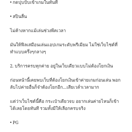
• กดปุบปับเข้าเกมในทันที
• สปินลื่น
ไม่ค้างหากแม้เล่นช่วงพีคเวลา
มันให้ฟีลเสมือนเล่นแอปเกมระดับพรีเมียม ไม่ใช่เว็บไซต์ที่
ทำแบบครึ่งๆกลางๆ
2. บริการครบทุกค่าย อยู่ในเว็บเดียวแบบไม่ต้องโยกเงิน
ก่อนหน้านี้เคยพบเว็บที่ต้องโยกเงินเข้าค่ายเกมก่อนเล่น พอก
ลับไปค่ายอื่นก็จำต้องโยกอีก…เสียเวล่ำเวลามาก
แต่ว่าเว็บไซต์นี้คือ กระเป๋าเดียวจบ อยากเล่นค่ายไหนก็เข้า
ได้เลยโดยทันที รวมทั้งมีให้เลือกครบจริง
• PG