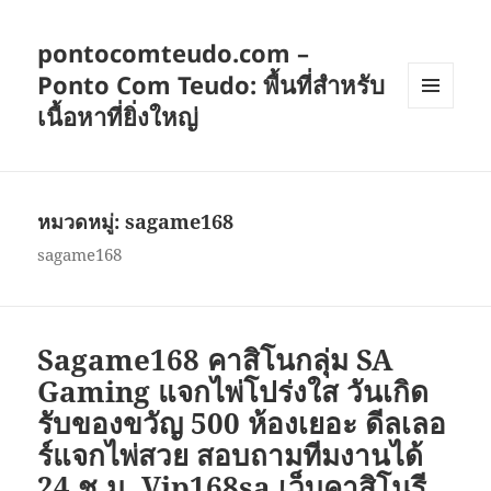
pontocomteudo.com –
Ponto Com Teudo: พื้นที่สำหรับ
เนื้อหาที่ยิ่งใหญ่
เมนู
และวิด
เจ็ต
หมวดหมู่:
sagame168
sagame168
Sagame168 คาสิโนกลุ่ม SA
Gaming แจกไพ่โปร่งใส วันเกิด
รับของขวัญ 500 ห้องเยอะ ดีลเลอ
ร์แจกไพ่สวย สอบถามทีมงานได้
24 ช.ม. Vip168sa เว็บคาสิโนรี