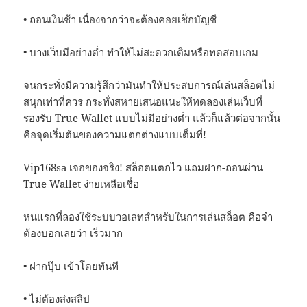
• ถอนเงินช้า เนื่องจากว่าจะต้องคอยเช็กบัญชี
• บางเว็บมีอย่างต่ำ ทำให้ไม่สะดวกเติมหรือทดสอบเกม
จนกระทั่งมีความรู้สึกว่ามันทำให้ประสบการณ์เล่นสล็อตไม่
สนุกเท่าที่ควร กระทั่งสหายเสนอแนะให้ทดลองเล่นเว็บที่
รองรับ True Wallet แบบไม่มีอย่างต่ำ แล้วก็แล้วต่อจากนั้น
คือจุดเริ่มต้นของความแตกต่างแบบเต็มที่!
Vip168sa เจอของจริง! สล็อตแตกไว แถมฝาก-ถอนผ่าน
True Wallet ง่ายเหลือเชื่อ
หนแรกที่ลองใช้ระบบวอเลทสำหรับในการเล่นสล็อต คือจำ
ต้องบอกเลยว่า เร็วมาก
• ฝากปุ๊บ เข้าโดยทันที
• ไม่ต้องส่งสลิป