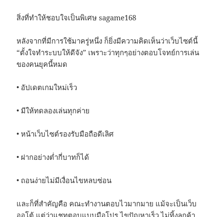
สิ่งที่ทำให้ชอบใจเป็นพิเศษ sagame168
หลังจากที่มีการใช้มาครู่หนึ่ง ก็ยิ่งมีความคิดเห็นว่าเว็บไซต์นี้
“ตั้งใจทำระบบให้ดีจัง” เพราะว่าทุกๆอย่างตอบโจทย์การเล่น
ของคนยุคนี้หมด
• อัปเดตเกมใหม่เร็ว
• มีให้ทดลองเล่นทุกค่าย
• หน้าเว็บไซต์รองรับมือถือดีเลิศ
• ฝากอย่างต่ำกี่บาทก็ได้
• ถอนง่ายไม่มีเงื่อนไขหลบซ่อน
และก็ที่สำคัญคือ คณะทำงานตอบไวมากมาย แม้จะเป็นเว็บ
ออโต้ แต่ว่าแชทตอบแบบมือโปร ไขปัญหาเร็ว ไม่ทิ้งลูกค้า