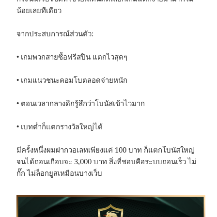
น้อยเลยทีเดียว
จากประสบการณ์ส่วนตัว:
• เกมพวกสายซื้อฟรีสปิน แตกไวสุดๆ
• เกมแนวชนะคอมโบตลอดจ่ายหนัก
• ตอนเวลากลางดึกรู้สึกว่าโบนัสเข้าไวมาก
• เบทต่ำก็แตกรางวัลใหญ่ได้
มีครั้งหนึ่งผมฝากวอเลทเพียงแค่ 100 บาท ก็แตกโบนัสใหญ่
จนได้ถอนเกือบจะ 3,000 บาท สิ่งที่ชอบคือระบบถอนเร็ว ไม่
กั๊ก ไม่ล็อกยูสเหมือนบางเว็บ