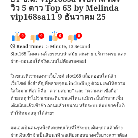
วิว 5 ดาว Top 63 by Melinda
vip168sa11 9 ธันวาคม 25
0
0
0
0
Read Time:
5 Minute, 13 Second
Slot168 โดดเด่นด้วยระบบนำสมัย เล่นง่าย บริการครบ และ
ฝาก–ถอนออโต้จริงแบบไม่ต้องรอคอย!
ในขณะที่เรามองหาเว็บไซต์ slot168 สล็อตออนไลน์สัก
เว็บไซต์ สิ่งสำคัญที่หลายๆคน including ตัวผมเองให้ความ
ใส่ใจมากที่สุดก็คือ “ความสบาย” และ “ความน่าเชื่อถือ”
ด้วยเหตุว่าไม่ว่าเกมจะดีมากแค่ไหน แม้กระนั้นถ้าหากเพิ่ม
เติมเงินแล้วเข้าช้า ถอนแล้วรอนาน หรือระบบล่มบ่อยครั้ง ก็
ทำให้หมดสนุกได้ง่ายๆ
ผมเองเป็นคนๆหนึ่งที่เคยพบเว็บที่ใช้ระบบเดิมๆกดแล้วค้าง
ฝากเงินเข้าช้าเป็นสิบนาที พอเพียงถอนบางครั้งบางคราวต้อง