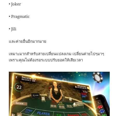
• Joker
• Pragmatic
• Jili
และค่ายอื่นอีกมากมาย
เหมาะมากสำหรับสายเปลี่ยนแปลงเกม เปลี่ยนค่ายไปๆมาๆ
เพราะคุณไม่ต้องรอระบบปรับยอดให้เสียเวลา