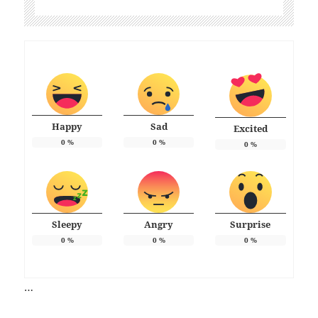
Happy
Sad
Excited
0
%
0
%
0
%
Sleepy
Angry
Surprise
0
%
0
%
0
%
…