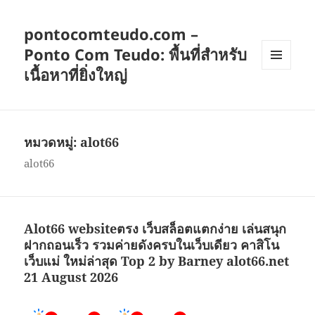
pontocomteudo.com –
Ponto Com Teudo: พื้นที่สำหรับ
เนื้อหาที่ยิ่งใหญ่
เมนู
และวิด
เจ็ต
หมวดหมู่:
alot66
alot66
Alot66 websiteตรง เว็บสล็อตแตกง่าย เล่นสนุก
ฝากถอนเร็ว รวมค่ายดังครบในเว็บเดียว คาสิโน
เว็บแม่ ใหม่ล่าสุด Top 2 by Barney alot66.net
21 August 2026