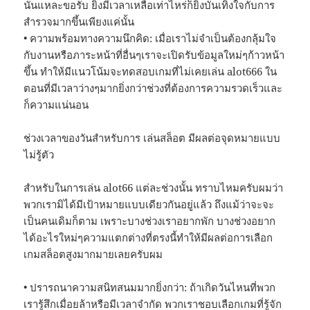
นั่นแหละขอรับ ยิ่งมีเวลาเหลือเท่าไหร่ก็ยิ่งบันเทิงใจกับการ
สำรวจมากขึ้นเพียงแค่นั้น
• ความพร้อมทางความนึกคิด: เมื่อเราไม่จำเป็นต้องกลุ้มใจ
กับงานหรือภาระหน้าที่อื่นๆเราจะเปิดรับข้อมูลใหม่ๆก้าวหน้า
ขึ้น ทำให้มีแนวโน้มจะทดสอบเกมที่ไม่เคยเล่น alot666 ใน
ตอนที่มีเวลาว่างๆมากยิ่งกว่าช่วงที่ต้องการความรวดเร็วและ
ก็ความแน่นอน
ช่วงเวลาของวันสำหรับการ เล่นสล็อต มีผลต่อจุดหมายแบบ
ไม่รู้ตัว
สำหรับในการเล่น alot66 แต่ละช่วงนั้น ทราบไหมครับผมว่า
พวกเรามิได้มีเป้าหมายแบบเดียวกันอยู่แล้ว ถึงแม้ว่าจะจะ
เป็นคนเดิมก็ตาม เพราะบางช่วงเราอยากพัก บางช่วงอยาก
ได้อะไรใหม่ๆความแตกต่างที่ตรงนี้ทำให้มีผลต่อการเลือก
เกมสล็อตสูงมากมายเลยครับผม
• ปรารถนาความสนิทสนมมากยิ่งกว่า: ถ้าเกิดวันไหนที่พวก
เรารู้สึกเมื่อยล้าหรือมีเวลาจำกัด พวกเราชอบเลือกเกมที่รู้จัก