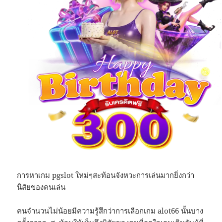
การหาเกม pgslot ใหม่ๆสะท้อนจังหวะการเล่นมากยิ่งกว่า
นิสัยของคนเล่น
คนจำนวนไม่น้อยมีความรู้สึกว่าการเลือกเกม alot66 นั้นบาง