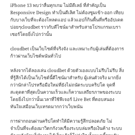
iPhone 13 พบว่าลื่นทุกเกม ไม่มีดีเลย์ ที่สำคัญเป็น
Responsive Design ทำเป็นดีเลิศ ไม่ต้องซูมเข้า-ออก เทียบ
กับบางเว็บที่จะต้องโหลดแอป แล้วแอปก็กินพื้นที่หรืออัปเดต
บ่อยๆcloudbet ราวกับดีไซน์มาสำหรับสายโปรแกรมเบรา
เซอร์โดยยิ่งไปกว่านั้น
cloudbet เป็นเว็บไซต์ที่จริงจัง และเหมาะกับผู้เล่นที่ต้องการ
ก้าวผ่านเว็บไซต์พนันทั่วไป
หลังจากได้ลองเล่น cloudbet ด้วยตัวเองแบบไม่รีบไม่รีบ สิ่ง
ที่รู้สึกได้เป็นเว็บไซต์นี้ดีไซน์มาสำหรับ ผู้เล่นตัวจริง มากยิ่ง
กว่านักล่าโปรหรือมือใหม่ที่ยังไม่ถนัดระบบคริปโต จุดที่
สะดุดตาที่สุดเป็นความเร็วและก็ความเสถียรภาพของระบบ
โดยยิ่งไปกว่านั้นเวลาที่ใช้ฟีเจอร์ Live Bet ที่ตอบสนอง
ทันใจเสมือนเว็บเทรดมากกว่าเว็บพนัน
การฝากถอนผ่านคริปโตทำให้มีความรู้สึกปลอดภัย ไม่
จำเป็นที่จะต้องมาวิตกกังวลเรื่องระบบล่มหรือเงินค้าง ระบบ