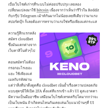
เบื่อเว็บไซต์เก่าๆที่ระบบไม่ค่อยปรับปรุง เลยลอง
เปลี่ยนแปลงมาใช้
bitcoin
เนื่องจากว่าเห็นว่ารีวิวใน Reddit
กับกรุ๊ป Telegram เม้าท์กันมากไม่น้อยเลยทีเดียวว่ามาแรง
สปอร์ตบุ๊ก ก็เลยต้องการทราบว่าแรงใช่หรือเพียงแค่กระแส
ความรู้สึกแรกหลัง
สมัคร cloudbet
ซึ่งมันแตกต่างจาก
เว็บคาสิโนทั่วๆไป
ตอนสมัครไม่ต้อง
กรอกอะไรเยอะ
แยะ ใช้เพียงแค่
เมลกับรหัสผ่าน
แต่ว่าสิ่งที่น่าดึงดูดคือ cloudbet เน้นย้ำเรื่องความปลอดภัย
แบบสุดๆมีให้เปิด 2FA ตั้งแต่ทีแรกเข้า แล้ว UI ดูสะอาดตา
มีความเป็นมืออาชีพ เสมือนเว็บไซต์เทรดคริปโตมากกว่าจะ
เป็นเว็บพนัน ถ้าเกิดคนไหนกันเคยเล่นเว็บแนวบ้านๆที่ UI