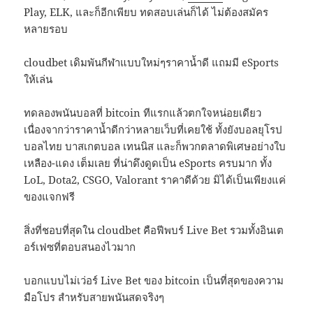
Play, ELK, และก็อีกเพียบ ทดสอบเล่นก็ได้ ไม่ต้องสมัคร
หลายรอบ
cloudbet เดิมพันกีฬาแบบใหม่ๆราคาน้ำดี แถมมี eSports
ให้เล่น
ทดลองพนันบอลที่ bitcoin ทีแรกแล้วตกใจหน่อยเดียว
เนื่องจากว่าราคาน้ำดีกว่าหลายเว็บที่เคยใช้ ทั้งยังบอลยุโรป
บอลไทย บาสเกตบอล เทนนิส และก็พวกตลาดพิเศษอย่างใบ
เหลือง-แดง เต็มเลย ที่น่าดึงดูดเป็น eSports ครบมาก ทั้ง
LoL, Dota2, CSGO, Valorant ราคาดีด้วย มิได้เป็นเพียงแค่
ของแจกฟรี
สิ่งที่ชอบที่สุดใน cloudbet คือฟีพบร์ Live Bet รวมทั้งอินเต
อร์เฟซที่ตอบสนองไวมาก
บอกแบบไม่เว่อร์ Live Bet ของ bitcoin เป็นที่สุดของความ
มือโปร สำหรับสายพนันสดจริงๆ