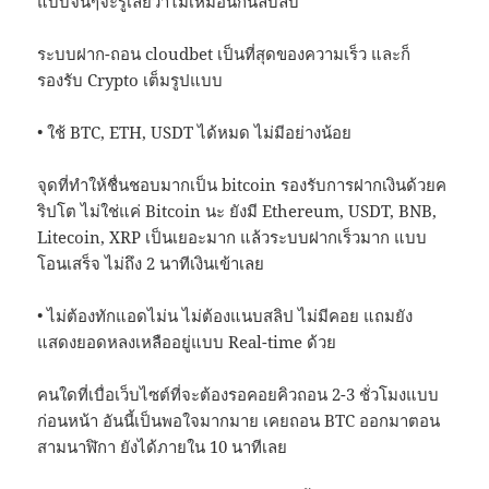
แบบจีนๆจะรู้เลยว่าไม่เหมือนกันลิบลับ
ระบบฝาก-ถอน cloudbet เป็นที่สุดของความเร็ว และก็
รองรับ Crypto เต็มรูปแบบ
• ใช้ BTC, ETH, USDT ได้หมด ไม่มีอย่างน้อย
จุดที่ทำให้ชื่นชอบมากเป็น bitcoin รองรับการฝากเงินด้วยค
ริปโต ไม่ใช่แค่ Bitcoin นะ ยังมี Ethereum, USDT, BNB,
Litecoin, XRP เป็นเยอะมาก แล้วระบบฝากเร็วมาก แบบ
โอนเสร็จ ไม่ถึง 2 นาทีเงินเข้าเลย
• ไม่ต้องทักแอดไม่น ไม่ต้องแนบสลิป ไม่มีคอย แถมยัง
แสดงยอดหลงเหลืออยู่แบบ Real-time ด้วย
คนใดที่เบื่อเว็บไซต์ที่จะต้องรอคอยคิวถอน 2-3 ชั่วโมงแบบ
ก่อนหน้า อันนี้เป็นพอใจมากมาย เคยถอน BTC ออกมาตอน
สามนาฬิกา ยังได้ภายใน 10 นาทีเลย