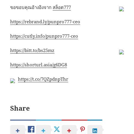
ขอขอบคุณอ้างอิงจาก
สล็อต777
https://rebrand.ly/punpro777-ceo
https://cutly.info/punpro777-ceo
https://bitt.to/bs25mz
https://shorturl.asia/g6DG8
https://t.co/7QZpdnpThr
Share