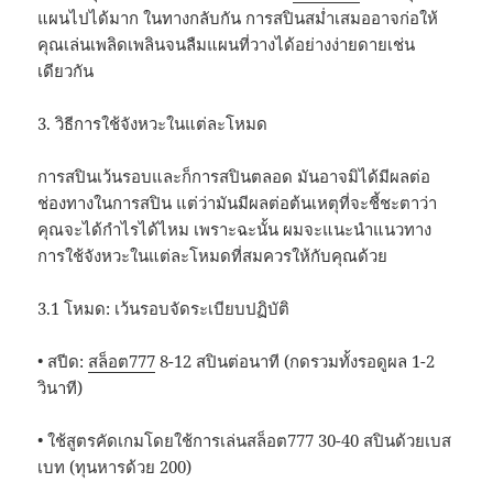
แผนไปได้มาก ในทางกลับกัน การสปินสม่ำเสมออาจก่อให้
คุณเล่นเพลิดเพลินจนลืมแผนที่วางได้อย่างง่ายดายเช่น
เดียวกัน
3. วิธีการใช้จังหวะในแต่ละโหมด
การสปินเว้นรอบและก็การสปินตลอด มันอาจมิได้มีผลต่อ
ช่องทางในการสปิน แต่ว่ามันมีผลต่อต้นเหตุที่จะชี้ชะตาว่า
คุณจะได้กำไรได้ไหม เพราะฉะนั้น ผมจะแนะนำแนวทาง
การใช้จังหวะในแต่ละโหมดที่สมควรให้กับคุณด้วย
3.1 โหมด: เว้นรอบจัดระเบียบปฏิบัติ
• สปีด:
สล็อต777
8-12 สปินต่อนาที (กดรวมทั้งรอดูผล 1-2
วินาที)
• ใช้สูตรคัดเกมโดยใช้การเล่นสล็อต777 30-40 สปินด้วยเบส
เบท (ทุนหารด้วย 200)