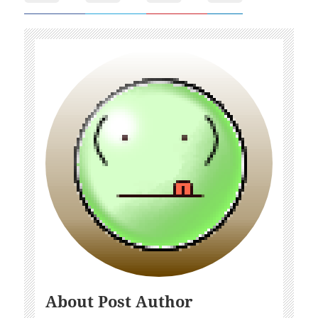
About Post Author