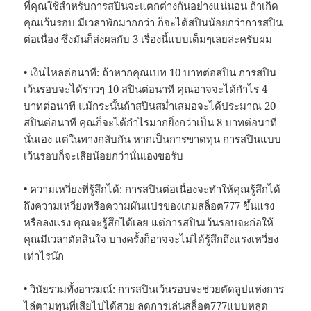
ที่คุณใช้สำหรับการสปินจะแตกต่างกันอย่างแน่นอน ถ้าเกิด
คุณเว้นรอบ มีเวลาพักมากกว่า ก็จะได้สปินน้อยกว่าการสปิน
ต่อเนื่อง ซึ่งมันก็ส่งผลกับ 3 เรื่องนี้แบบเต็มๆเลยล่ะครับผม
• เงินไหลต่อนาที: ถ้าหากคุณเบท 10 บาทต่อสปิน การสปิน
เว้นรอบจะได้ราวๆ 10 สปินต่อนาที คุณอาจจะได้กำไร 4
บาทต่อนาที แม้กระนั้นถ้าสปินสม่ำเสมอจะได้ประมาณ 20
สปินต่อนาที คุณก็จะได้กำไรมากยิ่งกว่าเป็น 8 บาทต่อนาที
นั่นเอง แต่ในทางกลับกัน หากเป็นการขาดทุน การสปินแบบ
เว้นรอบก็จะเสียน้อยกว่านั่นเองขอรับ
• ความเหวี่ยงที่รู้สึกได้: การสปินต่อเนื่องจะทำให้คุณรู้สึกได้
ถึงความเหวี่ยงหรือความผันแปรของเกมสล็อต777 ขึ้นแรง
หรือลงแรง คุณจะรู้สึกได้เลย แต่การสปินเว้นรอบจะก่อให้
คุณมีเวลาตัดสินใจ บางครั้งก็อาจจะไม่ได้รู้สึกถึงแรงเหวี่ยง
เท่าไรนัก
• วินัยรวมทั้งอารมณ์: การสปินเว้นรอบจะช่วยตัดลูปแห่งการ
ไล่ตามทุนที่เสียไปได้สวย ลดการเล่น
สล็อต777
แบบหลุด