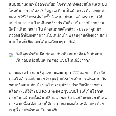
แบบสม่ำเสมอที่มืออาชีพนิยมใช้งานกันทั้งสองชนิด แล้วแบบ
ไหนดีมากกว่ากันล่ะ? ในฐานะที่ผมเป็นนักตรวจตัวยงอยู่แล้ว
ผมเคยใช้วิธีการเล่นอีกทั้ง 2 แบบอย่างมาแล้วครับ หากให้
ผมเทียบว่าแบบไหนดีมากยิ่งกว่า มันก็จะเป็นการป้ายความ
ผิดนึกเห็นมากเกินไป ด้วยเหตุผลดังกล่าว ผมจะพาคุณมา
ตรวจแล้วก็มองหาความไม่เหมือนไปพร้อมๆกันดียิ่งกว่า ชอบ
แบบไหนก็เลือกเองได้ตามใจแน่ๆ ฝ่ากัน!
สิ่งที่คุณจำเป็นต้องรู้ก่อนเล่นสล็อตแครดิตฟรี เล่นแบบ
เว้นรอบหรือสปินสม่ำเสมอ แบบไหนดียิ่งกว่า?
เอาละนะครับ ก่อนที่คุณจะเล่นpunpro777 ผมอยากที่จะให้
คุณเริ่มสำรวจก่อนเลยว่า คุณรู้อะไรเกี่ยวกับการเล่นแบบเว้น
รอบหรือแบบต่อเนื่องแค่ไหน? แน่ๆว่า สำหรับเพื่อการเล่น
สล็อต777ที่ใช้ระบบ RNG ทั้งยัง 2 รูปแบบไม่ได้เพิ่มโอกาส
ต่อสปิน แม้กระนั้นมันเปลี่ยนแปลงปริมาณสปินต่อเวลาที่เล่น
ต่างหาก ซึ่งแต่ละแบบก็มีความเหมาะสมไม่เหมือนกัน ด้วย
เหตุนี้ มาหาคำตอบกันเลยครับ