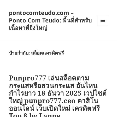
pontocomteudo.com –
Ponto Com Teudo: พื้นที่สำหรับ
เนื้อหาที่ยิ่งใหญ่
เมนู
และวิด
เจ็ต
ป้ายกำกับ:
สล็อตเเครดิตฟรี
Punpro777 เล่นสล็อตตาม
กระแสหรือสวนกระแส อันไหน
กำไรยาว 18 ธันวา 2025 เวปไซต์
ใหญ่ punpro777.ceo คาสิโน
ออนไลน์ เว็บเปิดใหม่ เครดิตฟรี
Top 8 by Lynne