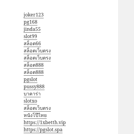
joker123
pg168
jinda55
slot99
สล็อต66
สล็อตเว็บตรง
สล็อตเว็บตรง
สล็อต888
สล็อต888
pgslot
pussy888
บาคาร่า
slotxo
สล็อตเว็บตรง
หนังโป๊ไทย
https://1xbetth.vip
https://pgslot.spa