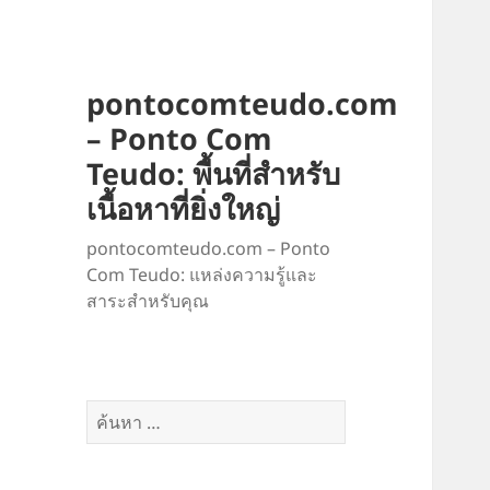
pontocomteudo.com
– Ponto Com
Teudo: พื้นที่สำหรับ
เนื้อหาที่ยิ่งใหญ่
pontocomteudo.com – Ponto
Com Teudo: แหล่งความรู้และ
สาระสำหรับคุณ
ค้นหา
สำหรับ: