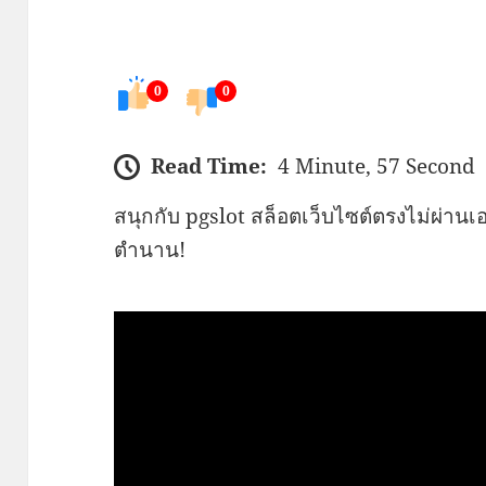
0
0
Read Time:
4 Minute, 57 Second
สนุกกับ pgslot สล็อตเว็บไซต์ตรงไม่ผ่านเอ
ตำนาน!