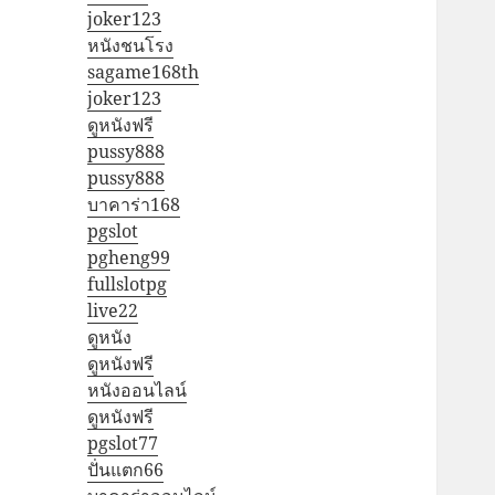
joker123
หนังชนโรง
sagame168th
joker123
ดูหนังฟรี
pussy888
pussy888
บาคาร่า168
pgslot
pgheng99
fullslotpg
live22
ดูหนัง
ดูหนังฟรี
หนังออนไลน์
ดูหนังฟรี
pgslot77
ปั่นแตก66