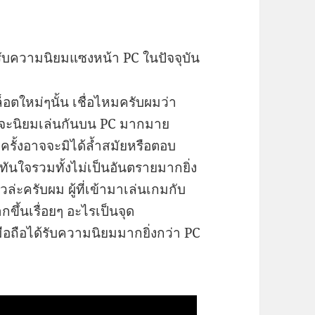
รับความนิยมแซงหน้า PC ในปัจจุบัน
ล็อตใหม่ๆนั้น เชื่อไหมครับผมว่า
ากจะนิยมเล่นกันบน PC มากมาย
ครั้งอาจจะมิได้ล้ำสมัยหรือตอบ
ันใจรวมทั้งไม่เป็นอันตรายมากยิ่ง
่ะครับผม ผู้ที่เข้ามาเล่นเกมกับ
ขึ้นเรื่อยๆ อะไรเป็นจุด
ือถือได้รับความนิยมมากยิ่งกว่า PC