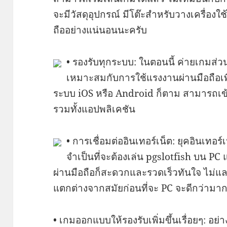
จะมีวัสดุอุปกรณ์ มีโต๊ะสำหรับวางเครื่องใช
ถืออย่างแน่นอนนะครับ
• รองรับทุกระบบ: ในตอนนี้ ค่ายเกมส
เหมาะสมกับการใช้แรงงานผ่านมือถือเพิ่ม
ระบบ iOS หรือ Android ก็ตาม สามารถเข้า
รวมทั้งแอปพลิเคชัน
• การเชื่อมต่ออินเทอร์เน็ต: ยุคอินเทอร
จำเป็นที่จะต้องเล่น pgslotfish บน PC 
ผ่านมือถือก็สะดวกและรวดเร็วทันใจ ไม่แลค 
แตกต่างจากสมัยก่อนที่จะ PC จะดีกว่ามากย
• เกมออกแบบให้รองรับเพิ่มขึ้นเรื่อยๆ: อย