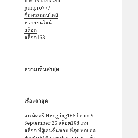
บาคาร่าออนไลน์
punpro777
ซื้อหวยออนไลน์
หวยออนไลน์
สล็อต
สล็อต168
ความเห็นล่าสุด
เรื่องล่าสุด
เครดิตฟรี Hengjing168d.com 9
September 26 สล็อต168 เกม
สล็อต ที่ผู้เล่นชื่นชอบ ที่สุด ทุกยอด
ฝากรับ 500 บาท ฝาก-ถอน รวดเร็ว