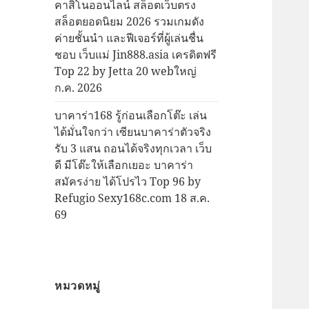
คาสิโนออนไลน์ สล็อตเว็บตรง
สล็อตยอดนิยม 2026 รวมเกมดัง
ค่ายชั้นนำ และฟีเจอร์ที่ผู้เล่นชื่น
ชอบ เว็บแม่ Jin888.asia เครดิตฟรี
Top 22 by Jetta 20 webใหญ่
ก.ค. 2026
บาคาร่า168 รู้ก่อนเลือกโต๊ะ เล่น
ได้มั่นใจกว่า เซียนบาคาร่าตัวจริง
รับ 3 แสน ถอนได้จริงทุกเวลา เว็บ
ดี มีโต๊ะให้เลือกเยอะ บาคาร่า
สมัครง่าย ได้โปรไว Top 96 by
Refugio Sexy168c.com 18 ส.ค.
69
หมวดหมู่