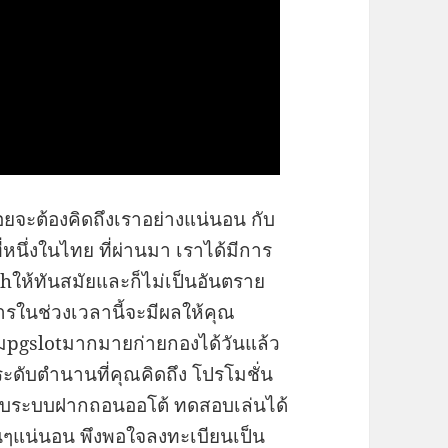
้อยจะต้องคิดถึงเราอย่างแน่นอน กับ
่หนึ่งในไทย ที่ผ่านมา เราได้มีการ
shให้ทันสมัยและก็ไม่เป็นอันตราย
ารในช่วงเวลานี้จะมีผลให้คุณ
เกมpgslotมากมายก่ายกองได้วันแล้ว
ระดับตำนานที่คุณคิดถึง โปรโมชั่น
ำกับระบบฝากถอนออโต้ ทดสอบเล่นได้
่นๆแน่นอน พึงพอใจลงทะเบียนเป็น