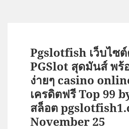
Pgslotfish เว็บไซต์
PGSlot สุดมันส์ พร
ง่ายๆ casino online
เครดิตฟรี Top 99 
สล็อต pgslotfish1
November 25