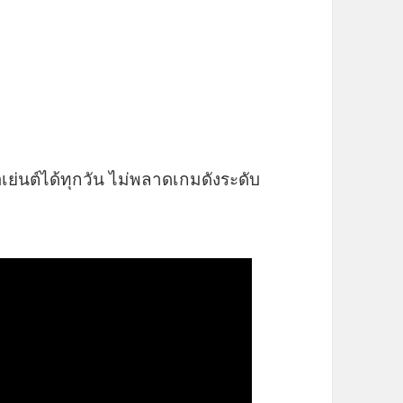
เย่นต์ได้ทุกวัน ไม่พลาดเกมดังระดับ