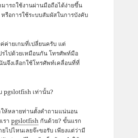
มารถใช้งานผ่านมือถือได้ง่ายขึ้น
ง หรือการใช้ระบบสัมผัสในการบังคับ
ค่ค่ายเกมที่เปลี่ยนครับ แต่
ปรไปด้วยเหมือนกัน โทรศัพท์มือ
จึงเลือกใช้โทรศัพท์เคลื่อนที่ที่
 pgslotfish เท่านั้น?
ทำให้หลายท่านตั้งคำถามแน่นอน
บเรา
pgslotfish
กันด้วย? ขั้นแรก
ยไปไหนเลยจ๊ะขอรับ เพียงแต่ว่ามี