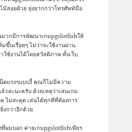
้ไม้สอยด้วย ยุ่งยากกว่าโทรศัพท์มือ
่วนมากมีการพัฒนาเกมpgslotfishให้
ขึ้นเรื่อยๆ ไม่ว่าจะใช้งานผ่าน
ใช้งานได้โดยสวัสดิภาพ ทั้งเว็บ
์เน็ตแรงๆแบบงี้ คุณก็ไม่มีความ
แล้วล่ะนะครับ ด้วยเหตุว่าเล่นเกม
ไม่สะดุด เล่นได้ทุกที่ที่ต้องการ
ิ่งกว่าอีกด้วย
่างที่ผมบอก ค่ายเกมpgslotfishเพียร