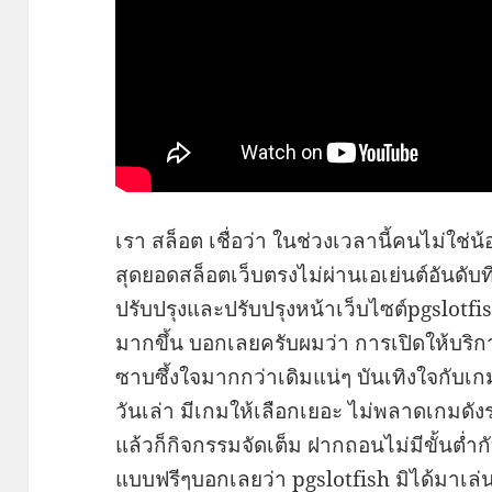
เรา สล็อต เชื่อว่า ในช่วงเวลานี้คนไม่ใช่น
สุดยอดสล็อตเว็บตรงไม่ผ่านเอเย่นต์อันดับที
ปรับปรุงและปรับปรุงหน้าเว็บไซต์pgslotfi
มากขึ้น บอกเลยครับผมว่า การเปิดให้บริก
ซาบซึ้งใจมากกว่าเดิมแน่ๆ บันเทิงใจกับ
วันเล่า มีเกมให้เลือกเยอะ ไม่พลาดเกมดัง
แล้วก็กิจกรรมจัดเต็ม ฝากถอนไม่มีขั้นต่
แบบฟรีๆบอกเลยว่า pgslotfish มิได้มาเล