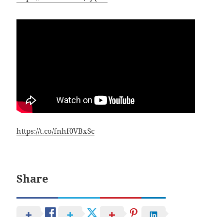
https://t.co/fnhf0VBxSc
Share