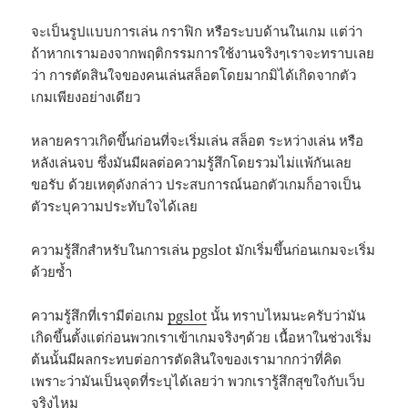
จะเป็นรูปแบบการเล่น กราฟิก หรือระบบด้านในเกม แต่ว่า
ถ้าหากเรามองจากพฤติกรรมการใช้งานจริงๆเราจะทราบเลย
ว่า การตัดสินใจของคนเล่นสล็อตโดยมากมิได้เกิดจากตัว
เกมเพียงอย่างเดียว
หลายคราวเกิดขึ้นก่อนที่จะเริ่มเล่น สล็อต ระหว่างเล่น หรือ
หลังเล่นจบ ซึ่งมันมีผลต่อความรู้สึกโดยรวมไม่แพ้กันเลย
ขอรับ ด้วยเหตุดังกล่าว ประสบการณ์นอกตัวเกมก็อาจเป็น
ตัวระบุความประทับใจได้เลย
ความรู้สึกสำหรับในการเล่น pgslot มักเริ่มขึ้นก่อนเกมจะเริ่ม
ด้วยซ้ำ
ความรู้สึกที่เรามีต่อเกม
pgslot
นั้น ทราบไหมนะครับว่ามัน
เกิดขึ้นตั้งแต่ก่อนพวกเราเข้าเกมจริงๆด้วย เนื้อหาในช่วงเริ่ม
ต้นนั้นมีผลกระทบต่อการตัดสินใจของเรามากกว่าที่คิด
เพราะว่ามันเป็นจุดที่ระบุได้เลยว่า พวกเรารู้สึกสุขใจกับเว็บ
จริงไหม