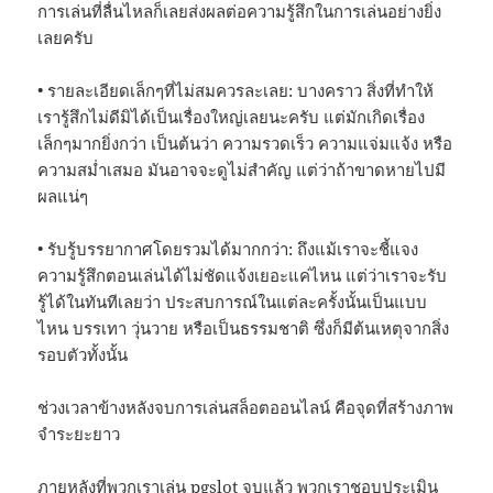
การเล่นที่ลื่นไหลก็เลยส่งผลต่อความรู้สึกในการเล่นอย่างยิ่ง
เลยครับ
• รายละเอียดเล็กๆที่ไม่สมควรละเลย: บางคราว สิ่งที่ทำให้
เรารู้สึกไม่ดีมิได้เป็นเรื่องใหญ่เลยนะครับ แต่มักเกิดเรื่อง
เล็กๆมากยิ่งกว่า เป็นต้นว่า ความรวดเร็ว ความแจ่มแจ้ง หรือ
ความสม่ำเสมอ มันอาจจะดูไม่สำคัญ แต่ว่าถ้าขาดหายไปมี
ผลแน่ๆ
• รับรู้บรรยากาศโดยรวมได้มากกว่า: ถึงแม้เราจะชี้แจง
ความรู้สึกตอนเล่นได้ไม่ชัดแจ้งเยอะแค่ไหน แต่ว่าเราจะรับ
รู้ได้ในทันทีเลยว่า ประสบการณ์ในแต่ละครั้งนั้นเป็นแบบ
ไหน บรรเทา วุ่นวาย หรือเป็นธรรมชาติ ซึ่งก็มีต้นเหตุจากสิ่ง
รอบตัวทั้งนั้น
ช่วงเวลาข้างหลังจบการเล่นสล็อตออนไลน์ คือจุดที่สร้างภาพ
จำระยะยาว
ภายหลังที่พวกเราเล่น pgslot จบแล้ว พวกเราชอบประเมิน