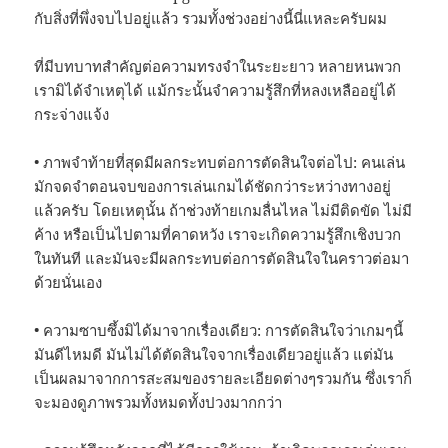
กับสิ่งที่พึ่งจบไปอยู่แล้ว รวมทั้งช่วงอย่างนี้นี่แหละครับผม
ที่มีบทบาทสำคัญต่อความทรงจำในระยะยาว หลายหนพวก
เรามิได้จำเหตุได้ แม้กระนั้นจำความรู้สึกที่หลงเหลืออยู่ได้
กระจ่างแจ้ง
• ภาพจำท้ายที่สุดมีผลกระทบต่อการตัดสินใจต่อไป: คนเล่น
มักจดจำตอนจบของการเล่นเกมได้ชัดกว่าระหว่างทางอยู่
แล้วครับ โดยเหตุนั้น ถ้าช่วงท้ายเกมลื่นไหล ไม่มีติดขัด ไม่มี
ค้าง หรือเป็นไปตามที่คาดหวัง เราจะเกิดความรู้สึกเชิงบวก
ในทันที และมันจะมีผลกระทบต่อการตัดสินใจในคราวต่อมา
ด้วยนั่นเอง
• ความซาบซึ้งมิได้มาจากเรื่องเดียว: การตัดสินใจว่าเกมๆนี้
มันดีไหมดี มันไม่ได้ตัดสินใจจากเรื่องเดียวอยู่แล้ว แต่มัน
เป็นผลมาจากการสะสมของรายละเอียดต่างๆรวมกัน ซึ่งเราก็
จะมองดูภาพรวมทั้งหมดทั้งปวงมากกว่า