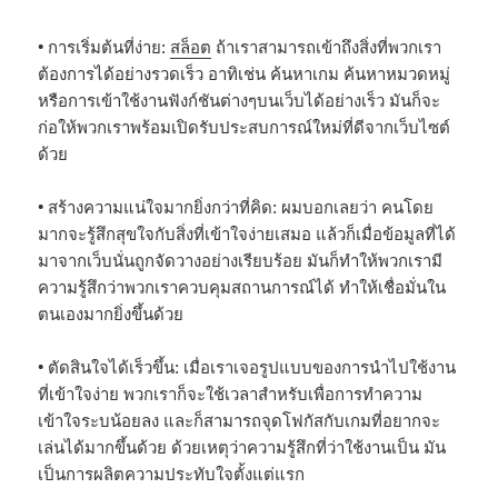
• การเริ่มต้นที่ง่าย:
สล็อต
ถ้าเราสามารถเข้าถึงสิ่งที่พวกเรา
ต้องการได้อย่างรวดเร็ว อาทิเช่น ค้นหาเกม ค้นหาหมวดหมู่
หรือการเข้าใช้งานฟังก์ชันต่างๆบนเว็บได้อย่างเร็ว มันก็จะ
ก่อให้พวกเราพร้อมเปิดรับประสบการณ์ใหม่ที่ดีจากเว็บไซต์
ด้วย
• สร้างความแน่ใจมากยิ่งกว่าที่คิด: ผมบอกเลยว่า คนโดย
มากจะรู้สึกสุขใจกับสิ่งที่เข้าใจง่ายเสมอ แล้วก็เมื่อข้อมูลที่ได้
มาจากเว็บนั่นถูกจัดวางอย่างเรียบร้อย มันก็ทำให้พวกเรามี
ความรู้สึกว่าพวกเราควบคุมสถานการณ์ได้ ทำให้เชื่อมั่นใน
ตนเองมากยิ่งขึ้นด้วย
• ตัดสินใจได้เร็วขึ้น: เมื่อเราเจอรูปแบบของการนำไปใช้งาน
ที่เข้าใจง่าย พวกเราก็จะใช้เวลาสำหรับเพื่อการทำความ
เข้าใจระบน้อยลง และก็สามารถจุดโฟกัสกับเกมที่อยากจะ
เล่นได้มากขึ้นด้วย ด้วยเหตุว่าความรู้สึกที่ว่าใช้งานเป็น มัน
เป็นการผลิตความประทับใจตั้งแต่แรก