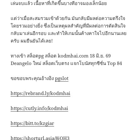
เล่นจบแล้ว เนื้อหาที่เกิดขึ้นบางทีอาจมองเล็กน้อย
แต่ว่าเมื่อสะสมรวมเข้าด้วยกัน มันกลับมีผลต่อความตรึงใจ
โดยรวมอย่างยิ่ง ซึ่งเป็นเหตุผลสำคัญที่มีผลต่อการตัดสินใจ
กลับมาเล่นอีกรอบ และทำให้เกมนั้นค้างคาใจไปอีกนานเลย
ครับ ผมยืนยันได้เลย!
ทางเข้า สล็อตpg สล็อต kodmhai.com 18 มิ.ย. 69
Deangelo ใหม่ สล็อตเว็บตรง แจกโบนัสทุกซีซั่น Top 84
ขอขอบพระคุณอ้างอิง
pgslot
https://rebrand.ly/kodmhai
https://cutly.info/kodmhai
https://bitt.to/kzgiar
https://shorturl.asia/8jQH3