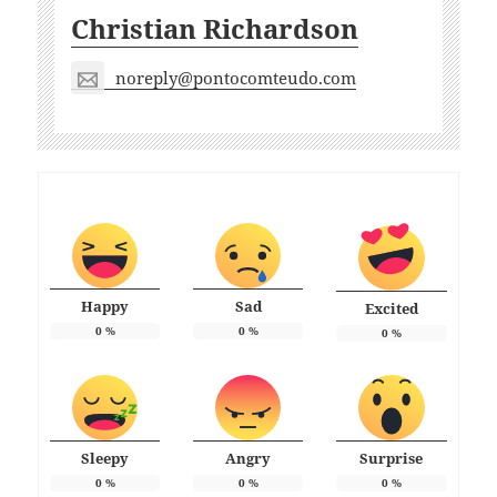
Christian Richardson
noreply@pontocomteudo.com
Happy
Sad
Excited
0
%
0
%
0
%
Sleepy
Angry
Surprise
0
%
0
%
0
%