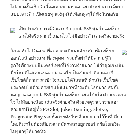
ไปอย่างสิ้นเชิง วันนี้ผมเลยอยากจะมาเล่าประสบการณ์ตรง
แบบเจาะลึก เปิดเผยทุกแง่มุมให้เพื่อนฝูงๆได้ฟังกันขอรับ
เปิดประสบการณ์วันแรกกับ jinda888 ศูนย์รวมสล็อต
เล่นได้จริง ฝากเร็วถอนไว ไม่มีอย่างต่ำ เล่นจริงจ่ายจริง
ย้อนกลับไปวันแรกที่ผมลงทะเบียนสมัครสมาชิก สล็อต
ออนไลน์ อย่างแรกที่สะดุดตารวมทั้งทำให้มีความรู้สึก
ถูกใจคือระบบอินเตอร์เฟซที่ใช้งานง่ายมาก ไม่ว่าคุณจะเป็น
มือใหม่ที่ไม่เคยเล่นมาก่อน หรือเป็นสายเก๋าที่ผ่านมากี่
เว็บไซต์ก็สามารถเข้าใจระบบได้ในทันที ด้านในเว็บไซต์
ประกอบไปด้วยค่ายเกมชั้นแนวหน้าระดับโลกมาก สมกับ
สมญานาม jinda888 ศูนย์รวมสล็อต เล่นได้จริง ฝากเร็วถอน
ไว ไม่มีอย่างน้อย เล่นจริงจ่ายจริง ด้วยเหตุว่าเขารวมเอา
ค่ายยักษ์ใหญ่ทั้ง PG Slot, Joker Gaming, Slotxo,
Pragmatic Play รวมทั้งค่ายดังอื่นๆอีกเยอะมาไว้ในที่เดียว
โดยที่เราไม่ต้องเสียเวลาสมัครหลายยูสเซอร์ หรือโยกเงิน
ไปๆมาๆให้ปวดหัว