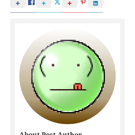
About Post Author