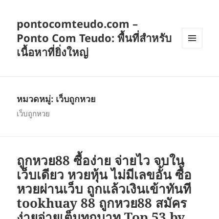
pontocomteudo.com –
Ponto Com Teudo: พื้นที่สำหรับ
เนื้อหาที่ยิ่งใหญ่
เมนู
และวิด
เจ็ต
หมวดหมู่:
เว็บถูกหวย
เว็บถูกหวย
ถูกหวย88 ซื้อง่าย จ่ายไว จบใน
เว็บเดียว หวยหุ้น ไม่มีเลขอั้น ซื้อ
หวยผ่านเว็บ ถูกแล้วเงินเข้าทันที
tookhuay 88 ถูกหวย88 สมัคร
ง่ายจ่ายเต็มทุกบาท Top 53 by