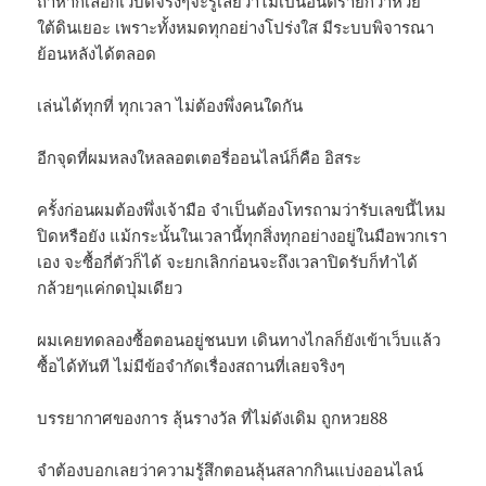
ถ้าหากเลือกเว็บดีจริงๆจะรู้เลยว่าไม่เป็นอันตรายกว่าหวย
ใต้ดินเยอะ เพราะทั้งหมดทุกอย่างโปร่งใส มีระบบพิจารณา
ย้อนหลังได้ตลอด
เล่นได้ทุกที่ ทุกเวลา ไม่ต้องพึ่งคนใดกัน
อีกจุดที่ผมหลงใหลลอตเตอรี่ออนไลน์ก็คือ อิสระ
ครั้งก่อนผมต้องพึ่งเจ้ามือ จำเป็นต้องโทรถามว่ารับเลขนี้ไหม
ปิดหรือยัง แม้กระนั้นในเวลานี้ทุกสิ่งทุกอย่างอยู่ในมือพวกเรา
เอง จะซื้อกี่ตัวก็ได้ จะยกเลิกก่อนจะถึงเวลาปิดรับก็ทำได้
กล้วยๆแค่กดปุ่มเดียว
ผมเคยทดลองซื้อตอนอยู่ชนบท เดินทางไกลก็ยังเข้าเว็บแล้ว
ซื้อได้ทันที ไม่มีข้อจำกัดเรื่องสถานที่เลยจริงๆ
บรรยากาศของการ ลุ้นรางวัล ที่ไม่ดังเดิม ถูกหวย88
จำต้องบอกเลยว่าความรู้สึกตอนลุ้นสลากกินแบ่งออนไลน์