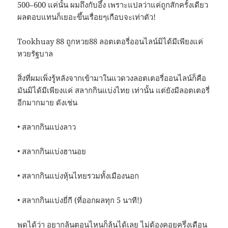
500–600 แค่นั้น ผมถึงกับอึ้ง เพราะแปลว่าแค่ถูกสักครั้งเดียว
ผลตอบแทนก็เยอะขึ้นเรื่อยๆเกือบจะเท่าตัว!
Tookhuay 88 ถูกหวย88 ลอตเตอรี่ออนไลน์มิได้มีเพียงแค่
หวยรัฐบาล
สิ่งที่ผมเพิ่งรู้หลังจากเข้ามาในแวดวงลอตเตอรี่ออนไลน์ก็คือ
มันมิได้มีเพียงแค่ สลากกินแบ่งไทย เท่านั้น แต่ยังมีลอตเตอรี่
อีกมากมาย ดังเช่น
• สลากกินแบ่งลาว
• สลากกินแบ่งฮานอย
• สลากกินแบ่งหุ้นไทยรวมทั้งเมืองนอก
• สลากกินแบ่งยี่กี (ที่ออกผลทุก 5 นาที!)
พูดได้ว่า อยากลุ้นตอนไหนก็ลุ้นได้เลย ไม่ต้องคอยครึ่งเดือน