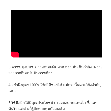
3.ควรระบุงบประมาณเล่นแต่ละงวด อย่าเล่นเกินกำลัง เพราะ
ว่าสลากกินแบ่งเป็นการเสี่ยง
4.อย่าพึ่งสูตร 100% ใช้สถิติช่วยได้ แม้กระนั้นดวงก็ยังสำคัญ
เสมอ
5.ใช้มือถือให้มีคุณประโยชน์ ตรวจผลตอบแทนไว ซื้อเลข
ทันใจ แต่ต่างก็รู้จักควบคุมตัวเองด้วย