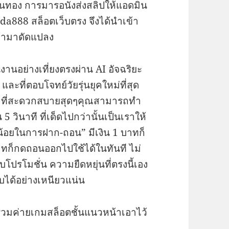
นเป็นทอง การมารอนั่งส่งสลิปให้แอดมิน
nda888 สล็อตเว็บตรง จึงได้นำเข้า
ข้ามาดัดแปลง
นอย่างเที่ยงตรงผ่าน AI อัจฉริยะ
ะที่ตอบโจทย์วัยรุ่นยุคใหม่ที่สุด
t ที่สะดวกสบายสุดๆคุณสามารถทำ
 วินาที ที่เด็ดไปกว่านั้นเป็นเราให้
น้อยในการฝาก-ถอน” มีเงิน 1 บาทก็
าทก็กดถอนออกไปใช้ได้ในทันที ไม่
ับโปรโมชั่น ความยืดหยุ่นที่ตรงนี้เอง
ับได้อย่างเหนียวแน่น
วมค่ายเกมสล็อตชั้นแนวหน้าเอาไว้