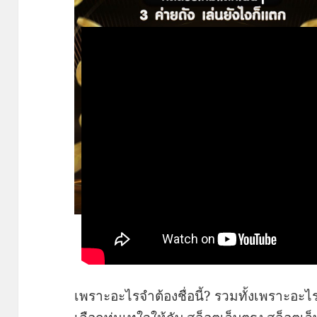
เพราะอะไรจำต้องชื่อนี้? รวมทั้งเพราะอะไร