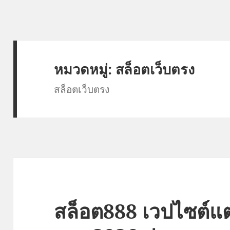
หมวดหมู่:
สล็อตเว็บตรง
สล็อตเว็บตรง
สล็อต888 เวปไซต์แต