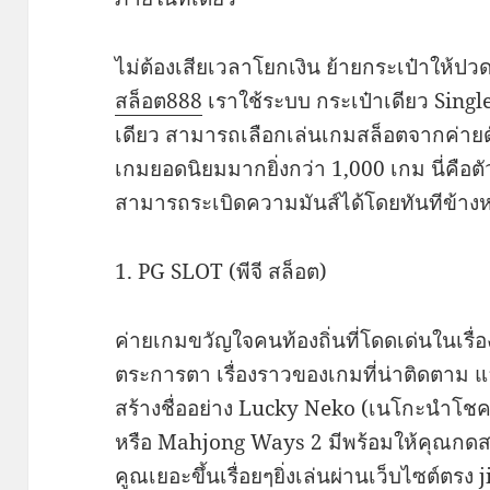
ไม่ต้องเสียเวลาโยกเงิน ย้ายกระเป๋าให้ปวด
สล็อต888
เราใช้ระบบ กระเป๋าเดียว Single
เดียว สามารถเลือกเล่นเกมสล็อตจากค่ายดั
เกมยอดนิยมมากยิ่งกว่า 1,000 เกม นี่คือ
สามารถระเบิดความมันส์ได้โดยทันทีข้างห
1. PG SLOT (พีจี สล็อต)
ค่ายเกมขวัญใจคนท้องถิ่นที่โดดเด่นในเรื่
ตระการตา เรื่องราวของเกมที่น่าติดตาม แล้
สร้างชื่ออย่าง Lucky Neko (เนโกะนำโชค
หรือ Mahjong Ways 2 มีพร้อมให้คุณกดส
คูณเยอะขึ้นเรื่อยๆยิ่งเล่นผ่านเว็บไซต์ต