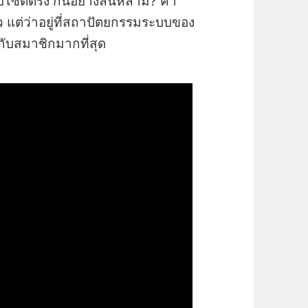
ว็บไซต์ตรง กันอย่างล้นหลาม? คำ
ียว แต่ว่าอยู่ที่สถาปัตยกรรมระบบของ
้กับสมาชิกมากที่สุด