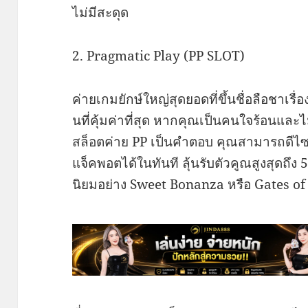
ไม่มีสะดุด
2. Pragmatic Play (PP SLOT)
ค่ายเกมยักษ์ใหญ่สุดยอดที่ขึ้นชื่อลือชาเรื่
นที่คุ้มค่าที่สุด หากคุณเป็นคนใจร้อนและไ
สล็อตค่าย PP เป็นคำตอบ คุณสามารถดีไซน์เ
แจ็คพอตได้ในทันที ลุ้นรับตัวคูณสูงสุดถึง
นิยมอย่าง Sweet Bonanza หรือ Gates o