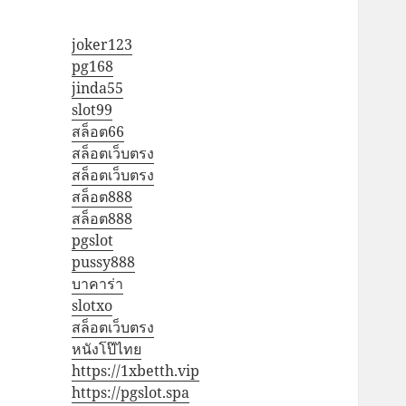
joker123
pg168
jinda55
slot99
สล็อต66
สล็อตเว็บตรง
สล็อตเว็บตรง
สล็อต888
สล็อต888
pgslot
pussy888
บาคาร่า
slotxo
สล็อตเว็บตรง
หนังโป๊ไทย
https://1xbetth.vip
https://pgslot.spa