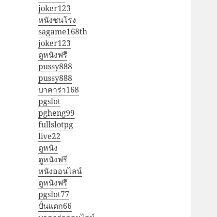
joker123
หนังชนโรง
sagame168th
joker123
ดูหนังฟรี
pussy888
pussy888
บาคาร่า168
pgslot
pgheng99
fullslotpg
live22
ดูหนัง
ดูหนังฟรี
หนังออนไลน์
ดูหนังฟรี
pgslot77
ปั่นแตก66