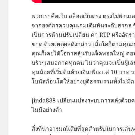
พวกเราคือเว็บ สล็อตเว็บตรง ตรงไม่ผ่านเอเย
จากองค์กรควบคุมเกมเดิมพันระดับสากล ซึ่
เป็นการห้ามปรับเปลี่ยน ค่า RTP หรืออัตรา
ขาด ด้วยเหตุผลดังกล่าว เมื่อใดก็ตามคุ
คุณก็เลยได้โอกาสลุ้นรับแจ็คพอตใหญ่ คอ
บรัวๆเสมอภาคทุกคน ไม่ว่าคุณจะเป็นผู้เล่
ทุนน้อยที่เริ่มต้นด้วยเงินเพียงแค่ 10 บ
โบนัสก้อนโตให้อย่างยุติธรรมรวมทั้งไม่มีก
jinda888 เปลี่ยนแปลงระบบการคลังด้วยค
ไม่มีอย่างต่ำ
สิ่งที่น่าอารมณ์เสียที่สุดสำหรับในการเล่