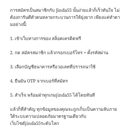
การสมัครเป็นสมาชิกกับ Jinda55 นั้นง่ายแล้วก็เร็วทันใจ ไม่
ต้องการันตีตัวตนหลายกระบวนการให้ยุ่งยาก เพียงแค่ทำตา
มอย่างนี้:
1. เข้าเว็บทางการของ สล็อตเครดิตฟรี
2. กด สมัครสมาชิก แล้วกรอกเบอร์โทร + ตั้งรหัสผ่าน
3. เลือกบัญชีธนาคารหรือวอเลทที่ปรารถนาใช้
4. ยืนยัน OTP จากเบอร์ที่สมัคร
5. สำเร็จ พร้อมฝ่าทุกเกมjinda55 ได้โดยทันที
แล้วก็ที่สำคัญ ทุกข้อมูลของคุณจะถูกเก็บเป็นความลับภาย
ใต้ระบบความปลอดภัยมาตรฐานเดียวกับ
เว็บไซต์jinda55ระดับโลก