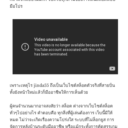
มือโปร
เพราะเหตุไร jinda55 ถึงเป็นเว็บไซต์สล็อตตัวจริงที่สายปั่น
ทั้งยังหน้าใหม่แล้วก็มืออาชีพให้การเห็นด้วย
ผู้คนจำนวนมากอาจสงสัยว่า สล็อต ต่างจากเว็บไซต์สล็อต
ทั่วๆไปอย่างไร คำตอบคือ ทุกสิ่งที่ผู้เล่นต้องการ เว็บนี้มีให้
หมด ไม่ว่าจะเกิดเรื่องความโปร่งใส ระบบที่ไม่ล็อกยูส การ
จัดการหลังบ้านระดับมืออาชีพ หรือแม้กระทั้งการคัดสรรเกม