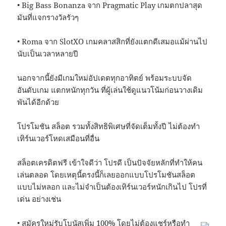
• Big Bass Bonanza จาก Pragmatic Play เกมตกปลาสุด
มันที่แจกรางวัลรัวๆ
• Roma จาก SlotXO เกมคลาสสิกที่ยังแตกดีเสมอแม้ผ่านไป
นับเป็นเวลาหลายปี
นอกจากนี้ยังมีเกมใหม่อัปเดตทุกอาทิตย์ พร้อมระบบจัด
อันดับเกม แตกหนักทุกวัน ที่ผู้เล่นใช้ดูแนวโน้มก่อนวางเดิม
พันได้อีกด้วย
โปรโมชัน สล็อต รวมทั้งสิทธิพิเศษที่จัดเต็มทั้งปี ไม่ต้องทำ
เทิร์นเวอร์โหดเสมือนที่อื่น
สล็อตเครดิตฟรี เข้าใจดีว่า โปรดี เป็นปัจจัยหลักที่ทำให้คน
เล่นตลอด โดยเหตุนี้ตรงนี้ก็เลยออกแบบโปรโมชันสล็อต
แบบไม่หลอก และไม่จำเป็นต้องเทิร์นเวอร์หนักเกินไป โปรที่
เด่น อย่างเช่น
• สมัครใหม่รับโบนัสเพิ่ม 100% โดยไม่ต้องแชร์หรือทำ