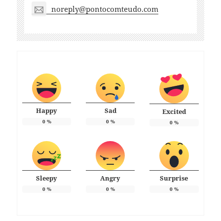
noreply@pontocomteudo.com
Happy
Sad
Excited
0
%
0
%
0
%
Sleepy
Angry
Surprise
0
%
0
%
0
%