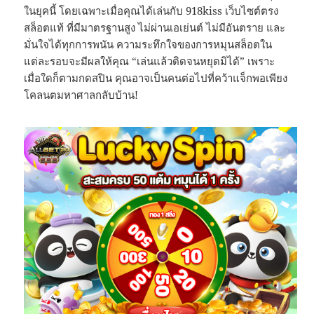
ในยุคนี้ โดยเฉพาะเมื่อคุณได้เล่นกับ 918kiss เว็บไซต์ตรง
สล็อตแท้ ที่มีมาตรฐานสูง ไม่ผ่านเอเย่นต์ ไม่มีอันตราย และ
มั่นใจได้ทุกการพนัน ความระทึกใจของการหมุนสล็อตใน
แต่ละรอบจะมีผลให้คุณ “เล่นแล้วติดจนหยุดมิได้” เพราะ
เมื่อใดก็ตามกดสปิน คุณอาจเป็นคนต่อไปที่คว้าแจ็กพอเพียง
โคลนตมหาศาลกลับบ้าน!