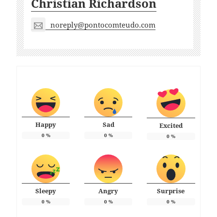
Christian Richardson
noreply@pontocomteudo.com
Happy
Sad
Excited
0
%
0
%
0
%
Sleepy
Angry
Surprise
0
%
0
%
0
%