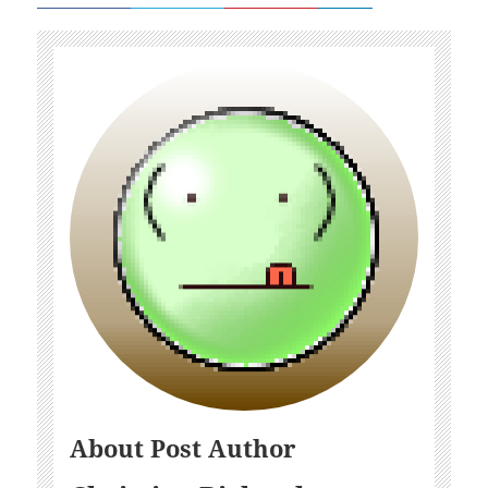
About Post Author