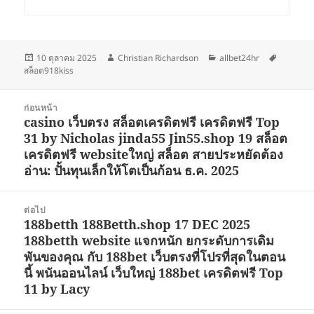
เขียน
ผู้
หมวด
ป้าย
10 ตุลาคม 2025
Christian Richardson
allbet24hr
เมื่อ
เขียน
หมู่
กำกับ
สล็อต918kiss
แนะแนว
ก่อนหน้า
เรื่อง
casino เว็บตรง สล็อตเครดิตฟรี เครดิตฟรี Top
เรื่อง
31 by Nicholas jinda55 Jin55.shop 19 สล็อต
ก่อน
เครดิตฟรี websiteใหญ่ สล็อต สายประหยัดต้อง
หน้า:
อ่าน: ปั้นทุนเล็กให้โตเป็นก้อน ธ.ค. 2025
ต่อไป
188betth 188Betth.shop 17 DEC 2025
เรื่อง
188betth website แจกหนัก ยกระดับการเดิม
ต่อ
พันของคุณ กับ 188bet เว็บตรงที่โปรที่สุดในตอน
ไป:
นี้ พนันออนไลน์ เว็บใหญ่ 188bet เครดิตฟรี Top
11 by Lacy