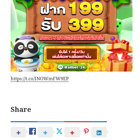
https://t.co/INOWmFW9EP
Share