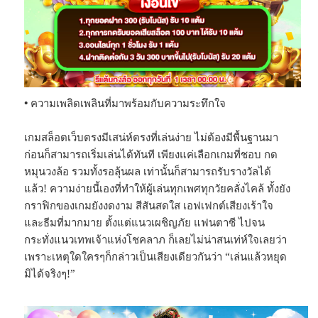
• ความเพลิดเพลินที่มาพร้อมกับความระทึกใจ
เกมสล็อตเว็บตรงมีเสน่ห์ตรงที่เล่นง่าย ไม่ต้องมีพื้นฐานมา
ก่อนก็สามารถเริ่มเล่นได้ทันที เพียงแค่เลือกเกมที่ชอบ กด
หมุนวงล้อ รวมทั้งรอลุ้นผล เท่านั้นก็สามารถรับรางวัลได้
แล้ว! ความง่ายนี้เองที่ทำให้ผู้เล่นทุกเพศทุกวัยคลั่งไคล้ ทั้งยัง
กราฟิกของเกมยังงดงาม สีสันสดใส เอฟเฟกต์เสียงเร้าใจ
และธีมที่มากมาย ตั้งแต่แนวเผชิญภัย แฟนตาซี ไปจน
กระทั่งแนวเทพเจ้าแห่งโชคลาภ ก็เลยไม่น่าสนเท่ห์ใจเลยว่า
เพราะเหตุใดใครๆก็กล่าวเป็นเสียงเดียวกันว่า “เล่นแล้วหยุด
มิได้จริงๆ!”