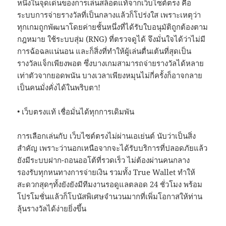
หนึ่งในจุดเด่นของการเล่นสล็อตแท้จากเว็บไซต์ตรง คือ
ระบบการจ่ายรางวัลที่เป็นกลางแล้วก็โปร่งใส เพราะเหตุว่า
ทุกเกมถูกพัฒนาโดยค่ายชั้นหนึ่งที่ได้รับใบอนุมัติถูกต้องตาม
กฎหมาย ใช้ระบบสุ่ม (RNG) ที่ตรวจดูได้ จึงมั่นใจได้ว่าไม่มี
การฉ้อฉลแน่นอน และก็สิ่งที่ทำให้ผู้เล่นตื่นเต้นที่สุดเป็น
รางวัลแจ็กเพียงพอต ซึ่งบางเกมสามารถจ่ายรางวัลได้หลาย
เท่าตัวจากยอดพนัน บางเวลาเพียงหมุนไม่กี่ครั้งก็อาจกลาย
เป็นคนมั่งคั่งได้ในพริบตา!
• เว็บตรงแท้ เชื่อมั่นได้ทุกการเดิมพัน
การเลือกเล่นกับ เว็บไซต์ตรงไม่ผ่านเอเย่นต์ นับว่าเป็นสิ่ง
สำคัญ เพราะว่านอกเหนือจากจะได้รับบริการที่ปลอดภัยแล้ว
ยังมีระบบฝาก-ถอนออโต้ที่รวดเร็ว ไม่ต้องผ่านคนกลาง
รองรับทุกหนทางการจ่ายเงิน รวมทั้ง True Wallet ทำให้
สะดวกสุดๆทั้งยังยังมีทีมงานรอดูแลตลอด 24 ชั่วโมง พร้อม
โปรโมชั่นแล้วก็โบนัสพิเศษจำนวนมากที่เพิ่มโอกาสให้ท่าน
ลุ้นรางวัลได้ง่ายยิ่งขึ้น