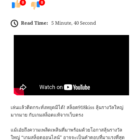
0
0
Read Time:
5 Minute, 40 Second
เล่นแล้วติดกระทั่งหยุดมิได้! สล็อต918kiss ลุ้นรางวัลใหญ่
มากมาย กับเกมสล็อตแท้จากเว็บตรง
แม้เอ๋ยถึงความเพลิดเพลินที่มาพร้อมด้วยโอกาสลุ้นรางวัล
ใหญ่ “เกมสล็อตออนไลน์” อาจจะเป็นคำตอบที่มาแรงที่สุด