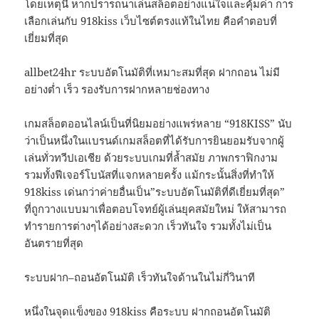
โดยเหตุนี้ หากปรารถนาเล่นสล็อตอย่างแน่ใจและคุ้มค่า การ
เลือกเล่นกับ 918kiss เว็บไซต์ตรงแท้ในไทย คือคำตอบที่
เยี่ยมที่สุด
allbet24hr ระบบอัตโนมัติที่เหมาะสมที่สุด ฝากถอน ไม่มี
อย่างต่ำ เร็ว รองรับการฝากหลายช่องทาง
เกมสล็อตออนไลน์เป็นที่นิยมอย่างแพร่หลาย “918KISS” นับ
ว่าเป็นหนึ่งในแบรนด์เกมสล็อตที่ได้รับการยินยอมรับจากผู้
เล่นทั่วทวีปเอเชีย ด้วยระบบเกมที่ล้ำสมัย ภาพกราฟิกงาม
รวมทั้งฟีเจอร์โบนัสที่แจกหลายครั้ง แม้กระนั้นสิ่งที่ทำให้
918kiss เด่นกว่าค่ายอื่นเป็น”ระบบอัตโนมัติที่ดีเยี่ยมที่สุด”
ที่ถูกวางแบบมาเพื่อตอบโจทย์ผู้เล่นยุคสมัยใหม่ ให้สามารถ
ทำรายการต่างๆได้อย่างสะดวก เร็วทันใจ รวมทั้งไม่เป็น
อันตรายที่สุด
ระบบฝาก–ถอนอัตโนมัติ เร็วทันใจด้านในไม่กี่วินาที
หนึ่งในจุดแข็งของ 918kiss คือระบบ ฝากถอนอัตโนมัติ