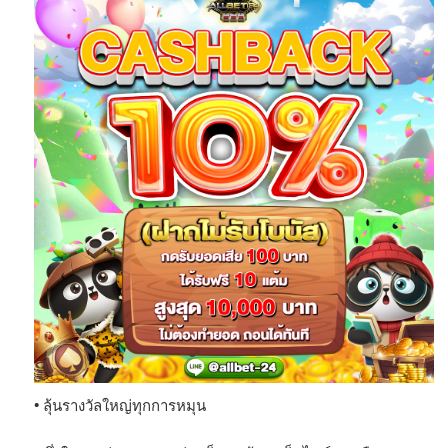
• ลุ้นรางวัลใหญ่ทุกการหมุน