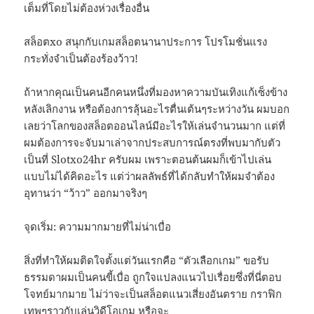
เต็มที่โดยไม่ต้องห่วงเรื่องอื่น
สล็อตxo สนุกกับเกมสล็อตนานาประการ โปรโมชั่นแรง
กระทั่งจำเป็นต้องร้องว้าว!
ถ้าหากคุณเป็นคนอีกคนหนึ่งที่มองหาความบันเทิงแก้เซ็งข้าง
หลังเลิกงาน หรือต้องการลุ้นอะไรตื่นเต้นๆระหว่างวัน ผมบอก
เลยว่าโลกของสล็อตออนไลน์มีอะไรให้เล่นจำนวนมาก แต่ที่
ผมต้องการจะจับมาเล่าจากประสบการณ์ตรงที่พบมากับตัว
เป็นที่ Slotxo24hr ครับผม เพราะตอนต้นผมก็เข้าไปเล่น
แบบไม่ได้คิดอะไร แต่ว่าผลลัพธ์ที่ได้กลับทำให้ผมจำต้อง
อุทานว่า “ว้าว” ออกมาจริงๆ
จุดเริ่ม: ความมากมายที่ไม่น่าเบื่อ
สิ่งที่ทำให้ผมติดใจตั้งแต่วันแรกคือ “ตัวเลือกเกม” ขอรับ
ธรรมดาผมเป็นคนขี้เบื่อ ถูกใจแปลงแนวไปเรื่อยซึ่งที่นี่ตอบ
โจทย์มากมาย ไม่ว่าจะเป็นสล็อตแนวเสี่ยงอันตราย กราฟิก
เทพๆราวกับเล่นวิดีโอเกม หรือจะ