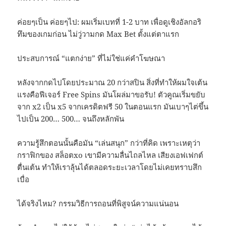
ค่อยๆเป็น ค่อยๆไป: ผมเริ่มเบทที่ 1-2 บาท เพื่อดูเชิงอัลกอริ
ทึมของเกมก่อน ไม่วู่วามกด Max Bet ตั้งแต่ตาแรก
ประสบการณ์ “แตกง่าย” ที่ไม่ใช่แค่คำโฆษณา
หลังจากกดไปโดยประมาณ 20 กว่าสปิน สิ่งที่ทำให้ผมใจเต้น
แรงคือฟีเจอร์ Free Spins มันโผล่มาขอรับ! ตัวคูณเริ่มขยับ
จาก x2 เป็น x5 จากเครดิตฟรี 50 ในตอนแรก มันเบาๆไต่ขึ้น
ไปเป็น 200… 500… จนถึงหลักพัน
ความรู้สึกตอนนั้นคือมัน “เล่นสนุก” กว่าที่คิด เพราะเหตุว่า
กราฟิกของ สล็อตxo เขามีความลื่นไถลไหล เสียงเอฟเฟกต์
ตื่นเต้น ทำให้เราลุ้นได้ตลอดระยะเวลาโดยไม่เคยทราบสึก
เบื่อ
ได้จริงไหม? กรรมวิธีการถอนที่พิสูจน์ความแน่นอน