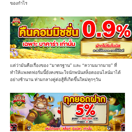
ของกำไร
แต่ว่ามันคือเรื่องของ “มาตรฐาน” และ “ความมากมาย” ที่
ทำให้แพลตฟอร์มนี้ยังคงชนะใจนักพนันสล็อตออนไลน์มาได้
อย่างช้านาน ท่ามกลางคู่ต่อสู้ที่เกิดขึ้นใหม่ทุกๆวัน