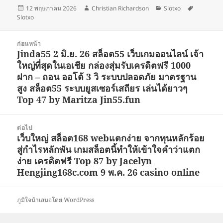
เขียน
ผู้
หมวด
ป้าย
12 พฤษภาคม 2026
Christian Richardson
Slotxo
เมื่อ
เขียน
หมู่
กำกับ
Slotxo
แนะแนว
ก่อนหน้า
เรื่อง
Jinda55 2 มิ.ย. 26 สล็อต55 เว็บเกมออนไลน์ เจ้า
เรื่อง
ใหญ่ที่สุดในเอเชีย กล่องสุ่มรับเครดิตฟรี 1000
ก่อน
ฝาก – ถอน ออโต้ 3 วิ ระบบปลอดภัย มาตรฐาน
หน้า:
สูง สล็อต55 ระบบยูสเซอร์เสถียร เล่นได้ยาวๆ
Top 47 by Maritza Jin55.fun
ต่อไป
เว็บใหญ่ สล็อต168 webแตกง่าย จากทุนหลักร้อย
เรื่อง
สู่กำไรหลักพัน เกมสล็อตนี้ทำให้เข้าใจคำว่าแตก
ต่อ
ง่าย เครดิตฟรี Top 87 by Jacelyn
ไป:
Hengjing168c.com 9 พ.ค. 26 casino online
ภูมิใจนำเสนอโดย WordPress