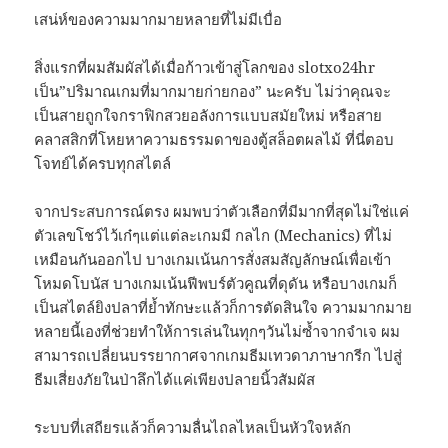
เสน่ห์ของความมากมายหลายที่ไม่มีเบื่อ
สิ่งแรกที่ผมสัมผัสได้เมื่อก้าวเข้าสู่โลกของ slotxo24hr
เป็น”ปริมาณเกมที่มากมายก่ายกอง” นะครับ ไม่ว่าคุณจะ
เป็นสายถูกใจกราฟิกสวยอลังการแบบสมัยใหม่ หรือสาย
คลาสสิกที่โหยหาความธรรมดาของตู้สล็อตผลไม้ ที่นี่ตอบ
โจทย์ได้ครบทุกสไตล์
จากประสบการณ์ตรง ผมพบว่าตัวเลือกที่มีมากที่สุดไม่ใช่แค่
ตัวเลขโชว์ไว้เก๋ๆแต่แต่ละเกมมี กลไก (Mechanics) ที่ไม่
เหมือนกันออกไป บางเกมเน้นการสั่งสมสัญลักษณ์เพื่อเข้า
โหมดโบนัส บางเกมเน้นฟีพบร์ตัวคูณที่ดุดัน หรือบางเกมก็
เป็นสไตล์ยิงปลาที่ย้ำทักษะแล้วก็การตัดสินใจ ความมากมาย
หลายนี้เองที่ช่วยทำให้การเล่นในทุกๆวันไม่ซ้ำจากจำเจ ผม
สามารถเปลี่ยนบรรยากาศจากเกมธีมเทวดาภาษากรีก ไปสู่
ธีมเสี่ยงภัยในป่าลึกได้แค่เพียงปลายนิ้วสัมผัส
ระบบที่เสถียรแล้วก็ความลื่นไถลไหลเป็นหัวใจหลัก