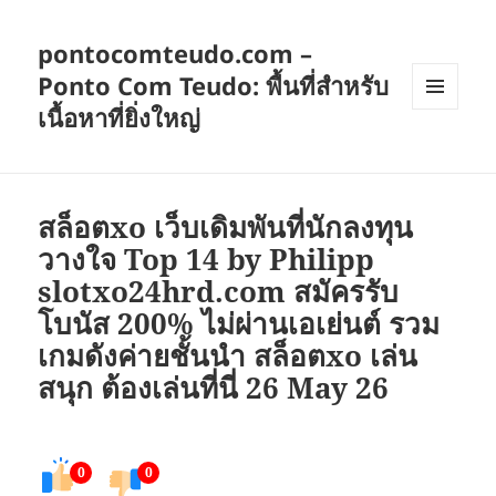
pontocomteudo.com –
Ponto Com Teudo: พื้นที่สำหรับ
เนื้อหาที่ยิ่งใหญ่
เมนู
และวิด
เจ็ต
สล็อตxo เว็บเดิมพันที่นักลงทุน
วางใจ Top 14 by Philipp
slotxo24hrd.com สมัครรับ
โบนัส 200% ไม่ผ่านเอเย่นต์ รวม
เกมดังค่ายชั้นนำ สล็อตxo เล่น
สนุก ต้องเล่นที่นี่ 26 May 26
0
0