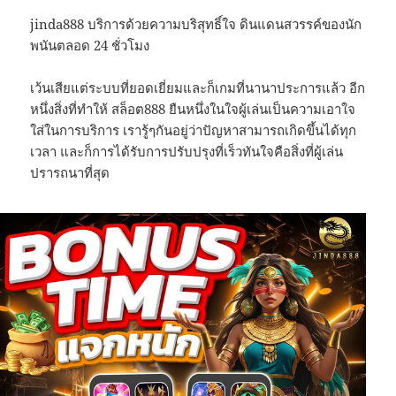
jinda888 บริการด้วยความบริสุทธิ์ใจ ดินแดนสวรรค์ของนัก
พนันตลอด 24 ชั่วโมง
เว้นเสียแต่ระบบที่ยอดเยี่ยมและก็เกมที่นานาประการแล้ว อีก
หนึ่งสิ่งที่ทำให้ สล็อต888 ยืนหนึ่งในใจผู้เล่นเป็นความเอาใจ
ใส่ในการบริการ เรารู้ๆกันอยู่ว่าปัญหาสามารถเกิดขึ้นได้ทุก
เวลา และก็การได้รับการปรับปรุงที่เร็วทันใจคือสิ่งที่ผู้เล่น
ปรารถนาที่สุด