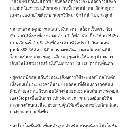
ไปเรื่อยๆเท่านั้น แต่ว่าเซียนสล็อตตัวจริงจะมีหลักการและก็
แนวคิดในการเล่นที่รอบคอบ วันนี้เราขอนำหนังสือลับสูตร
เฉพาะของเว็บไซต์เรามาแชร์ให้สมาชิกได้นำไปประยุกต์:
• คาถาอาคมคุมอารมณ์และเงินลงทุน:
สล็อตเว็บตรง
ก่อน
เริ่มเล่นให้ตั้งงบที่กระจ่างแจ้ง แล้วก็ที่สำคัญเป็น “ห้ามใช้เงิน
หมุนเวียนเร็ว” หรือเงินที่ต้องใช้ในชีวิตประจำวันมาเล่น
jinda888 ให้คิดว่านี่คือการลงทุนในความเพลิดเพลินที่มี
โอกาสสำเร็จทดแทนสูง เมื่อระบุทุนแล้วให้แบ่งรูปร่างการ
เดินเงินให้สามารถสปินได้ไม่ต่ำกว่า 50-100 ตาเป็นขั้นต่ำ
• สูตรกดมือสลับเว้นจังหวะ: เลี่ยงการใช้ระบบออโต้สปินต่อ
เนื่องกันเป็นระยะเวลาที่นานๆ เคล็ดลับที่ดีเป็นการกดสปิน
ด้วยตัวเอง กดแล้วปล่อยให้วงล้อหยุดเอง สลับกับการกดหยุด
เอง (Stop) เพื่อเป็นการแปลงจังหวะการสุ่มของอัลกอริทึม
แนวทางลักษณะนี้จะช่วยกระตุ้นให้เครื่องหมายโบนัสหล่นลง
มาง่ายดายมากยิ่งขึ้น
• ล่าโปรโมชั่นเพื่อเพิ่มพลังทุน: สำหรับคนทุนน้อย โปรโมชั่น