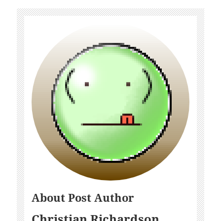
About Post Author
Christian Richardson