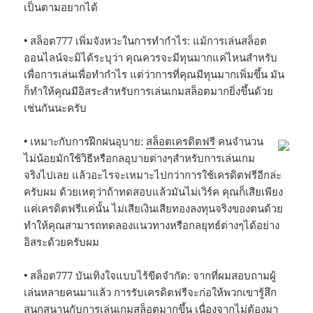
เป็นตามอยากได้
• สล็อต777 เพิ่มจังหวะในการทำกำไร: แม้การเล่นสล็อต
ออนไลน์จะมิได้ระบุว่า คุณควรจะมีทุนมากแค่ไหนสำหรับ
เพื่อการเล่นเพื่อทำกำไร แต่ว่าการที่คุณมีทุนมากเพิ่มขึ้น มัน
ก็ทำให้คุณมีอิสระสำหรับการเล่นเกมสล็อตมากยิ่งขึ้นด้วย
เช่นกันนะครับ
• เหมาะกับการฝึกฝนอุบาย:
สล็อตเครดิตฟรี
คนจำนวน
ไม่น้อยมักใช้วิธีหรือกลอุบายต่างๆสำหรับการเล่นเกม
จริงไปเลย แล้วอะไรจะเหมาะไปกว่าการใช้เครดิตฟรีอีกล่ะ
ครับผม ด้วยเหตุว่าถ้าทดสอบแล้วมันไม่เวิร์ค คุณก็เสียเพียง
แค่เครดิตฟรีแค่นั้น ไม่เสียเงินเสียทองลงทุนจริงของตนด้วย
ทำให้คุณสามารถทดลองแนวทางหรือกลยุทธ์ต่างๆได้อย่าง
อิสระด้วยครับผม
• สล็อต777 บันเทิงใจแบบไร้ขีดจำกัด: จากที่ผมสอบถามผู้
เล่นหลายคนมาแล้ว การรับเครดิตฟรีจะก่อให้พวกเขารู้สึก
สนุกสนานกับการเล่นเกมสล็อตมากขึ้น เนื่องจากไม่ต้องมา