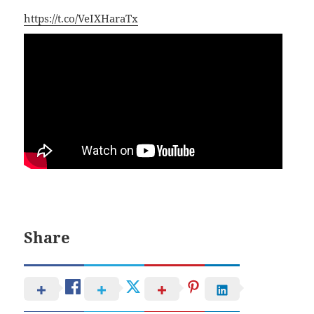
https://t.co/VeIXHaraTx
Share