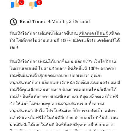
0
0
Read Time:
4 Minute, 56 Second
บันเทิงใจกับการเดิมพันได้มากขึ้นบน
สล็อตเครดิตฟรี
สล็อต
เว็บไซต์ตรงไม่ผ่านเอเย่นต์ 100% สมัครแล้วรับเครดิตฟรีได้
เลย!
บันเทิงใจกับการพนันได้มากขึ้นบน สล็อต777 เว็บไซต์ตรง
ไม่ผ่านเอเย่นต์ ไม่ผ่านตัวกลาง ลิขสิทธิ์แท้ 100% จากค่าย
เกมชั้นแนวหน้าสุดยอดมากมาย บอกเลยว่า คุณจะ
สนุกสนานกับเกมสล็อตแบบจัดหนักจัดเต็มแน่นอนครับผม มี
เกมให้คุณเลือกเล่นมากมาย ต้องการเล่นเกมไหนก็เลือกได้
เกมลิขสิทธิ์แท้จากค่ายเกมที่เหมาะสมที่สุด สล็อตเครดิตฟรี
จัดให้แน่ๆ ไม่พลาดทุกความสนุกสนานรวมทั้งความ
สนุกสนานสุดจับใจ โปรโมชั่นและก็กิจกรรมจัดเต็ม สมัคร
แล้วรับเครดิตฟรีได้ในทันทีอีกด้วย ฝากถอนไม่มีขั้นต่ำ เล่น
ผ่านมือถือได้เลยในทันที สิทธิพิเศษดีๆขนาดนี้ ห้ามพลาด