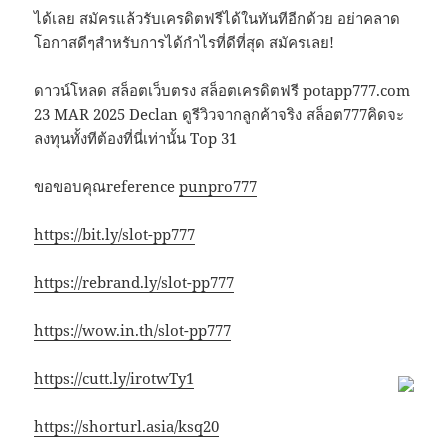
ได้เลย สมัครแล้วรับเครดิตฟรีได้ในทันทีอีกด้วย อย่าคลาด
โอกาสดีๆสำหรับการได้กำไรที่ดีที่สุด สมัครเลย!
ดาวน์โหลด สล็อตเว็บตรง สล็อตเครดิตฟรี potapp777.com
23 MAR 2025 Declan ดูรีวิวจากลูกค้าจริง สล็อต777คิดจะ
ลงทุนทั้งทีต้องที่นี่เท่านั้น Top 31
ขอขอบคุณreference
punpro777
https://bit.ly/slot-pp777
https://rebrand.ly/slot-pp777
https://wow.in.th/slot-pp777
https://cutt.ly/irotwTy1
https://shorturl.asia/ksq20