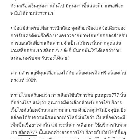
กังวลเรื่องเงินทุนมากเกินไป มีทุนมากขึ้นและก็มากพอที่จะ
พนันได้ตามปรารถนา
• ข้อแม้สำหรับเพื่อการเบิกเงิน: จุดด้วยเพียงแค่ข้อเดียวของ
การรับเครดิตฟรีก็คือ บางคราวอาจมาพร้อมข้อตกลงสำหรับ
การถอนเงินที่ยากเกินความจำเป็น แม้กระนั้นหากคุณเล่น
เกมสล็อตกับเรา สล็อต777 ล่ะก็ มั่นอกมั่นใจได้เลยว่าง่าย
แน่นอนครับผม รับรองได้เลย!
ความสำราญที่คุณเลือกเองได้กับ สล็อตเครดิตฟรี สล็อตเว็บ
ตรงแท้ 100%
ทราบไหมครับผมว่า การเลือกใช้บริการกับ punpro777 นั้น
ดีอย่างไร? แน่ๆว่า คุณอาจมีตัวเลือกสำหรับการใช้บริการ
เว็บไซต์สล็อตจำนวนมากมากมาย ด้วยเหตุว่าในปัจจุบัน ยิ่ง
สล็อตได้รับความนิยมมากเท่าไหร่ มั่นใจว่า เว็บสล็อตก็จะมี
เพิ่มขึ้นเรื่อยๆเท่านั้น แม้กระนั้นการเลือกมาใช้บริการกับพวก
เรา
สล็อต777
นั้นแตกต่างจากการใช้บริการกับเว็บไซต์อื่นๆ