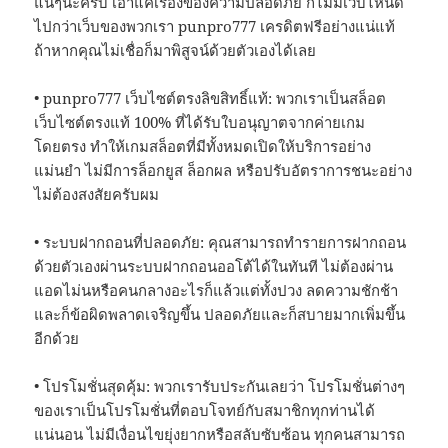
แน่ๆนะครับ เอาแค่เรื่องของความปลอดภัย ก็ไม่มีเว็บไหนดี
ไปกว่าเว็บของพวกเรา punpro777 เครดิตฟรีอย่างแน่แท้
ถ้าหากคุณไม่เชื่อก็มาพิสูจน์ด้วยตัวเองได้เลย
• punpro777 เว็บไซต์ตรงลิขสิทธิ์แท้: พวกเราเป็นสล็อต
เว็บไซต์ตรงแท้ 100% ที่ได้รับใบอนุญาตจากค่ายเกม
โดยตรง ทำให้เกมสล็อตที่มีทั้งหมดเปิดให้บริการอย่าง
แม่นยำ ไม่มีการล็อกยูส ล็อกผล หรือปรับอัตราการชนะอย่าง
ไม่ต้องสงสัยครับผม
• ระบบฝากถอนที่ปลอดภัย: คุณสามารถทำรายการฝากถอน
ด้วยตัวเองผ่านระบบฝากถอนออโต้ได้ในทันที ไม่ต้องผ่าน
แอดไม่นหรือคนกลางอะไรก็แล้วแต่ทั้งปวง ลดความชักช้า
และก็ข้อผิดพลาดเจริญขึ้น ปลอดภัยและก็สบายมากเพิ่มขึ้น
อีกด้วย
• โปรโมชั่นสุดคุ้ม: พวกเรารับประกันเลยว่า โปรโมชั่นต่างๆ
ของเราเป็นโปรโมชั่นที่ตอบโจทย์กับสมาชิกทุกท่านได้
แน่นอน ไม่มีเงื่อนไขยุ่งยากหรือสลับซับซ้อน ทุกคนสามารถ