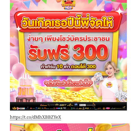
https://t.co/dMhXBBZYeX