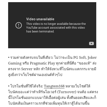
• รวมค่ายดังครบจบในที่เดียว: ไม่ว่าจะเป็น PG Soft, Joker
Gaming หรือ Pragmatic Play ทุกค่ายที่นี่คือ “ของแท้” ส่ง
ตรงจาก Server หลัก ทำให้จังหวะที่โบนัสจะแตกกระจายมี
สูงยิ่งกว่าเว็บไซต์ผ่านเอเย่นต์ทั่วๆไป
• โปรโมชั่นที่ใช้ได้จริง:
Tangtem168
หลายเว็บไซต์ให้
โบนัสเยอะแต่ว่าทำเทิร์นโอเวอร์ (Turnover) จนท้อ แต่ตรง
นี้โปรโมชั่นออกแบบมาให้เอื้อต่อผู้เล่น ทั้งคืนยอดเสียและก็
โบนัสเติมเงินคราวแรกที่ช่วยเพิ่มทุนให้เราสู้ได้นานขึ้น