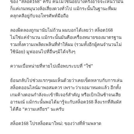
ของ “สล็อต168” ครับ คนไม่ใช่น้อยบางครั้งอาจจะเห็นว่ามัน
ก็แค่เกมหมุนวงล้อเสี่ยงดวงทั่วไป แม้กระนั้นในฐานะที่ผม
คลุกคลีอยู่กับจอโทรศัพท์มือถือ
ลองผิดลองถูกมานับไม่ถ้วน ผมบอกได้เลยว่า สล็อต168
ไม่ใช่แค่จำนวน แม้กระนั้นมันคือเครื่องหมายของมาตรฐาน
รวมทั้งความเพลิดเพลินที่ทำให้ผม (รวมทั้งอีกผู้คนจำนวนไม่
ใช้น้อย) มูฟออนไปที่อื่นๆมิได้จริงๆ
ความเบื่อหน่ายที่หายไปเมื่อพบระบบที่ “ใช่”
ย้อนกลับไปช่วงแรกๆผมเห็นด้วยว่าเคยเข็ดหลาบกับการเล่น
สล็อตออนไลน์มาพอสมควร เพราะว่าเจอมาหมดแล้ว อีกทั้ง
เกมค้างตอนกำลังจะเข้าฟีเจอร์สำคัญ หรือเบิกเงินช้าจนเสีย
อารมณ์ แม้กระนั้นพอได้มารู้จะกับสล็อต168 สิ่งแรกที่สัมผัส
ได้คือ “ความเสถียร” นะครับ
สล็อต168 โปรสล็อตมาใหม่: ของว่างที่ห้ามพลาด