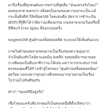
มาถึงเรื่องที่ทุกคนต้องการทราบที่สุดคือ “มันแตกจริงไหม?”
ผมขอเล่าตามตรงว่า สล็อตเป็นเกมของความน่าจะเป็น แม้
กระนั้นสิ่งที่ทำให้สล็อต168 โดดเด่นคือ อัตราการชำระเงิน
(RTP) ที่รู้สึกได้ว่ามีความเที่ยงธรรม เกมหลายๆเกมในเครือนี้
มีฟีพบร์ Free Spins ที่ออกบ่อยครั้ง
tangtem168 ศูนย์รวมสล็อตยอดฮิต ระบบออโต้เต็มต้นแบบ
ภาพในหัวของหลายๆคนอาจเป็นเรื่องของความยุ่งยาก
จำเป็นต้องทักไลน์หาแอดมิน ส่งสลิป รอคอยพิจารณายอด
บางทีคอยเป็นสิบนาทีกว่าจะได้เล่น แต่ว่าจากประสบการณ์
ตรงของผมที่ได้ก้าวเข้าสู่โลกของ “ศูนย์รวมสล็อตยอดนิยม”
ยุคใหม่ บอกเลยว่าทุกอย่างที่เคยพบมากมายลายเป็นเรื่อง
โบราณไปทันทีขอรับ
คำว่า “ของฟรีมีอยู่จริง”
เชื่อไหมนะครับทีแรกๆผมก็เป็นคนๆหนึ่งที่ตั้งปริศนาว่า