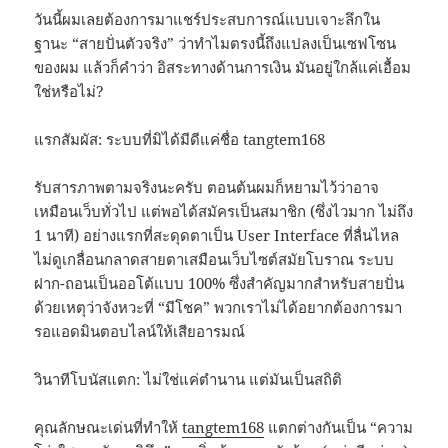
วันนี้ผมเลยต้องการมาแชร์ประสบการณ์แบบเจาะลึกใน
ฐานะ “สายปั่นตัวจริง” ว่าทำไมตรงนี้ถึงแปลงเป็นเซฟโซน
ของผม แล้วก็คำว่า อิสระทางด้านการเงิน มันอยู่ใกล้แค่เอื้อม
ใช่หรือไม่?
แรกสัมผัส: ระบบที่มิได้มีดีแค่ชื่อ tangtem168
รับสารภาพตามจริงนะครับ ตอนต้นผมก็หยามไว้ว่าอาจ
เหมือนเว็บทั่วไป แต่พอได้สมัครเป็นสมาชิก (ซึ่งไวมาก ไม่ถึง
1 นาที) อย่างแรกที่สะดุดตาเป็น User Interface ที่ลื่นไหล
ไม่ดูเกลื่อนกลาดสายตาเสมือนเว็บไซต์สมัยโบราณ ระบบ
ฝาก-ถอนเป็นออโต้แบบ 100% ซึ่งสำคัญมากสำหรับสายปั่น
ด้วยเหตุว่าจังหวะที่ “มีโชค” พวกเราไม่ได้อยากต้องการมา
รอแอดมินตอบไลน์ให้เสียอารมณ์
วินาทีโบนัสแตก: ไม่ใช่แค่ตำนาน แต่มันเป็นสถิติ
คุณลักษณะเด่นที่ทำให้
tangtem168
แตกต่างกันเป็น “ความ