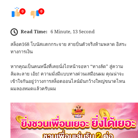
0
0
Read Time:
6 Minute, 13 Second
สล็อต168 โบนัสแตกกระจาย สายปั่นตัวจริงห้ามพลาด อิสระ
ทางการเงิน
หากคุณเป็นคนหนึ่งที่เคยนั่งไถหน้าจอหา “ทางลัด” สู่ความ
ล้มละลาย เอ้ย! ความมั่งมีแบบทางด่วนเสมือนผม คุณน่าจะ
เข้าใจกันอยู่ว่าวงการสล็อตออนไลน์มันกว้างใหญ่ขนาดไหน
ผมลองหมดแล้วครับผม