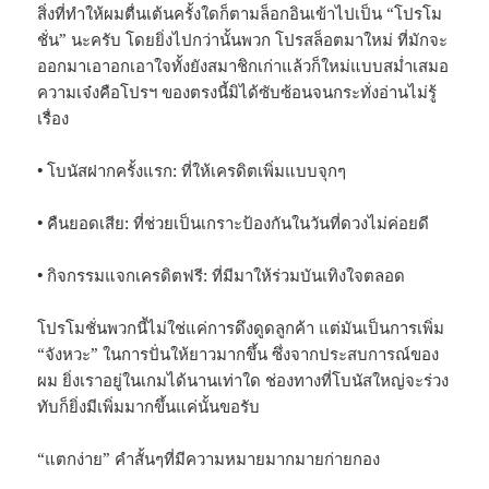
สิ่งที่ทำให้ผมตื่นเต้นครั้งใดก็ตามล็อกอินเข้าไปเป็น “โปรโม
ชั่น” นะครับ โดยยิ่งไปกว่านั้นพวก โปรสล็อตมาใหม่ ที่มักจะ
ออกมาเอาอกเอาใจทั้งยังสมาชิกเก่าแล้วก็ใหม่แบบสม่ำเสมอ
ความเจ๋งคือโปรฯ ของตรงนี้มิได้ซับซ้อนจนกระทั่งอ่านไม่รู้
เรื่อง
• โบนัสฝากครั้งแรก: ที่ให้เครดิตเพิ่มแบบจุกๆ
• คืนยอดเสีย: ที่ช่วยเป็นเกราะป้องกันในวันที่ดวงไม่ค่อยดี
• กิจกรรมแจกเครดิตฟรี: ที่มีมาให้ร่วมบันเทิงใจตลอด
โปรโมชั่นพวกนี้ไม่ใช่แค่การดึงดูดลูกค้า แต่มันเป็นการเพิ่ม
“จังหวะ” ในการปั่นให้ยาวมากขึ้น ซึ่งจากประสบการณ์ของ
ผม ยิ่งเราอยู่ในเกมได้นานเท่าใด ช่องทางที่โบนัสใหญ่จะร่วง
ทับก็ยิ่งมีเพิ่มมากขึ้นแค่นั้นขอรับ
“แตกง่าย” คำสั้นๆที่มีความหมายมากมายก่ายกอง