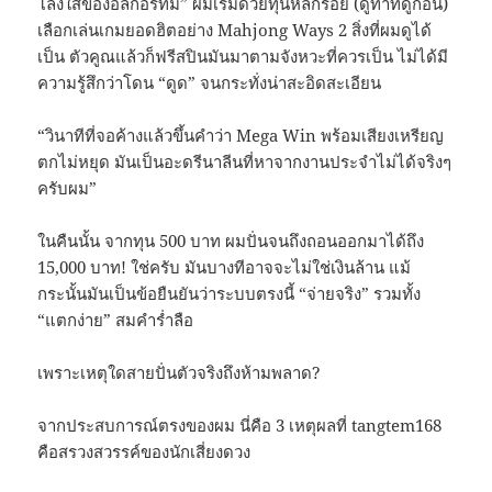
โล่งใสของอัลกอริทึม” ผมเริ่มด้วยทุนหลักร้อย (ดูท่าทีดูก่อน)
เลือกเล่นเกมยอดฮิตอย่าง Mahjong Ways 2 สิ่งที่ผมดูได้
เป็น ตัวคูณแล้วก็ฟรีสปินมันมาตามจังหวะที่ควรเป็น ไม่ได้มี
ความรู้สึกว่าโดน “ดูด” จนกระทั่งน่าสะอิดสะเอียน
“วินาทีที่จอค้างแล้วขึ้นคำว่า Mega Win พร้อมเสียงเหรียญ
ตกไม่หยุด มันเป็นอะดรีนาลีนที่หาจากงานประจำไม่ได้จริงๆ
ครับผม”
ในคืนนั้น จากทุน 500 บาท ผมปั่นจนถึงถอนออกมาได้ถึง
15,000 บาท! ใช่ครับ มันบางทีอาจจะไม่ใช่เงินล้าน แม้
กระนั้นมันเป็นข้อยืนยันว่าระบบตรงนี้ “จ่ายจริง” รวมทั้ง
“แตกง่าย” สมคำร่ำลือ
เพราะเหตุใดสายปั่นตัวจริงถึงห้ามพลาด?
จากประสบการณ์ตรงของผม นี่คือ 3 เหตุผลที่ tangtem168
คือสรวงสวรรค์ของนักเสี่ยงดวง