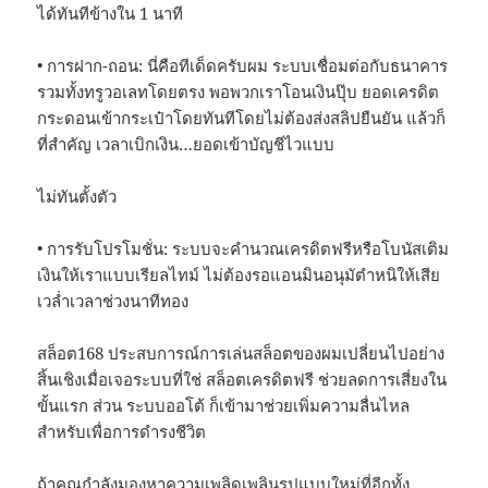
ได้ทันทีข้างใน 1 นาที
• การฝาก-ถอน: นี่คือทีเด็ดครับผม ระบบเชื่อมต่อกับธนาคาร
รวมทั้งทรูวอเลทโดยตรง พอพวกเราโอนเงินปุ๊บ ยอดเครดิต
กระดอนเข้ากระเป๋าโดยทันทีโดยไม่ต้องส่งสลิปยืนยัน แล้วก็
ที่สำคัญ เวลาเบิกเงิน…ยอดเข้าบัญชีไวแบบ
ไม่ทันตั้งตัว
• การรับโปรโมชั่น: ระบบจะคำนวณเครดิตฟรีหรือโบนัสเติม
เงินให้เราแบบเรียลไทม์ ไม่ต้องรอแอนมินอนุมัตำหนิให้เสีย
เวล่ำเวลาช่วงนาทีทอง
สล็อต168 ประสบการณ์การเล่นสล็อตของผมเปลี่ยนไปอย่าง
สิ้นเชิงเมื่อเจอระบบที่ใช่ สล็อตเครดิตฟรี ช่วยลดการเสี่ยงใน
ขั้นแรก ส่วน ระบบออโต้ ก็เข้ามาช่วยเพิ่มความลื่นไหล
สำหรับเพื่อการดำรงชีวิต
ถ้าคุณกำลังมองหาความเพลิดเพลินรูปแบบใหม่ที่อีกทั้ง