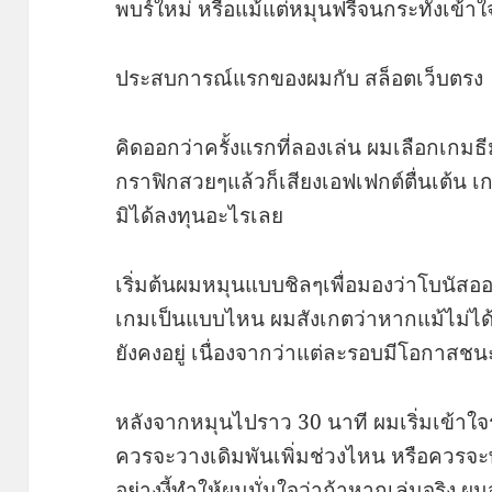
พบร์ใหม่ หรือแม้แต่หมุนฟรีจนกระทั่งเข้า
ประสบการณ์แรกของผมกับ สล็อตเว็บตรง
คิดออกว่าครั้งแรกที่ลองเล่น ผมเลือกเกมธ
กราฟิกสวยๆแล้วก็เสียงเอฟเฟกต์ตื่นเต้น เกม
มิได้ลงทุนอะไรเลย
เริ่มต้นผมหมุนแบบชิลๆเพื่อมองว่าโบนัสอ
เกมเป็นแบบไหน ผมสังเกตว่าหากแม้ไม่ได้
ยังคงอยู่ เนื่องจากว่าแต่ละรอบมีโอกาสช
หลังจากหมุนไปราว 30 นาที ผมเริ่มเข้าใจ
ควรจะวางเดิมพันเพิ่มช่วงไหน หรือควรจ
อย่างงี้ทำให้ผมมั่นใจว่าถ้าหากเล่นจริง 