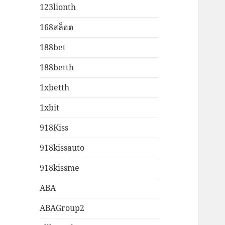
123lionth
168สล็อต
188bet
188betth
1xbetth
1xbit
918Kiss
918kissauto
918kissme
ABA
ABAGroup2