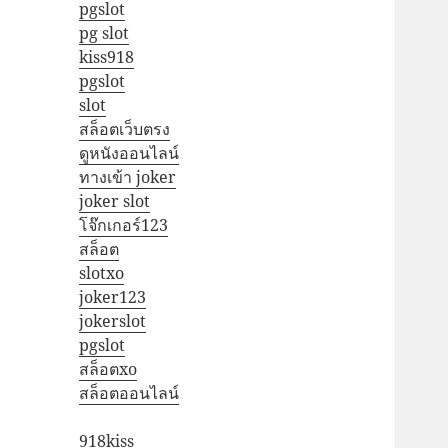
pgslot
pg slot
kiss918
pgslot
slot
สล็อตเว็บตรง
ดูหนังออนไลน์
ทางเข้า joker
joker slot
โจ๊กเกอร์123
สล็อต
slotxo
joker123
jokerslot
pgslot
สล็อตxo
สล็อตออนไลน์
918kiss