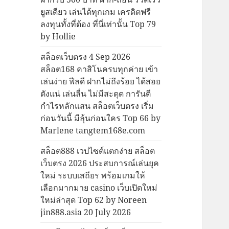
ยูสเดียว เล่นได้ทุกเกม เครดิตฟรี
ลงทุนทั้งที่ต้อง ที่นี่เท่านั้น Top 79
by Hollie
สล็อตเว็บตรง 4 Sep 2026
สล็อต168 คาสิโนครบทุกค่าย เข้า
เล่นง่าย ฟีลดี ฝากไม่ถึงร้อย ได้สอย
ตังแน่ เล่นลื่น ไม่มีสะดุด การันตี
กำไรหลักแสน สล็อตเว็บตรง เริ่ม
ก่อนวันนี้ มีลุ้นก่อนใคร Top 66 by
Marlene tangtem168e.com
สล็อต888 เวปไซต์แตกง่าย สล็อต
เว็บตรง 2026 ประสบการณ์เล่นยุค
ใหม่ ระบบเสถียร พร้อมเกมให้
เลือกมากมาย casino เว็บเปิดใหม่
ใหม่ล่าสุด Top 62 by Noreen
jin888.asia 20 July 2026