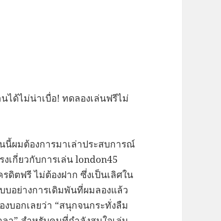
ด้ไม่น่าเบื่อ! ทดลองเล่นฟรีไม่
ันนี้ผมต้องการมาเล่าประสบการณ์
รงเกี่ยวกับการเล่น london45
ครดิตฟรี ไม่ต้องฝาก ซึ่งเป็นเลิศใน
บบอย่างการเดิมพันที่ผมลองแล้ว
้องบอกเลยว่า “สนุกจนกระทั่งลืม
วลา” สำหรับคนที่กำลังสนใจเล่น