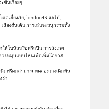
ขึ้นเรื่อยๆ
แต่เสี่ยงภัย,
london45
ผลไม้,
สียงตื่นเต้น การเล่นจะสนุกรวมทั้ง
ให้โบนัสหรือฟรีสปิน การสังเกต
าควรหมุนแบบไหนเพื่อเพิ่มโอกาส
ครดิตฟรีผมสามารถทดลองวางเดิมพัน
องว่า