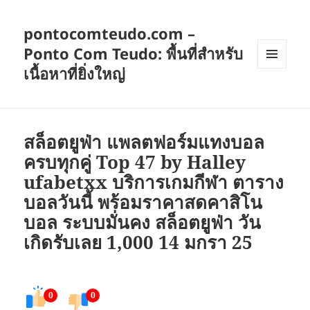
pontocomteudo.com –
Ponto Com Teudo: พื้นที่สำหรับ
เนื้อหาที่ยิ่งใหญ่
เมนู
และวิด
เจ็ต
สล็อตยูฟ่า แพลตฟอร์มแทงบอล
ครบทุกคู่ Top 47 by Halley
ufabetxx บริการเกมกีฬา ตาราง
บอลวันนี้ พร้อมราคาสดคาสิโน
บอล ระบบมั่นคง สล็อตยูฟ่า วัน
เกิดรับเลย 1,000 14 มกรา 25
0
0