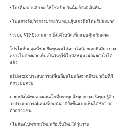
• โปรคืนยอดเสีย ต่อให้โชคร้ายวันนั้น ก็ยังมีเงินคืน
• โบนัสวงล้อ/กิจกรรมรายวัน หมุนลุ้นเครดิตได้ฟรีบ่อยมาก
• ระบบ VIP ยิ่งเล่นมาก ยิ่งได้โบนัสเพิ่มแบบคุ้มเกินคาด
โปรโมชั่นกลุ่มนี้ช่วยยืดทุนผมได้มากไม่น้อยเลยทีเดียว บาง
คราวไม่ต้องฝากเพิ่มเป็นวันๆใช้โบนัสหมุนวนก็ผลกำไรได้
แล้ว
ufabetxx ประสบการณ์ที่เปลี่ยนไปหลังจากย้ายมาเว็บที่มี
ทุกระบบครบ
ภายหลังได้ทดลองเล่นเว็บที่ครบทุกสิ่งทุกอย่างจริงๆผมรู้สึก
ว่าประสบการณ์เล่นสล็อตมัน “ดียิ่งขึ้นแบบเห็นได้ชัด” ยก
ตัวอย่างเช่น:
• ไม่ต้องไปหาเกมใหม่หรือเว็บใหม่ให้วุ่นวาย