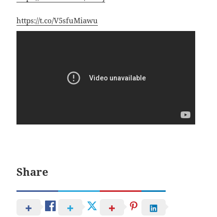
https://t.co/V5sfuMiawu
Share