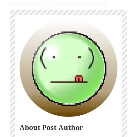
About Post Author