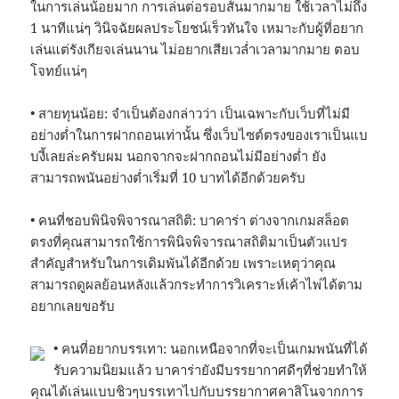
ในการเล่นน้อยมาก การเล่นต่อรอบสั้นมากมาย ใช้เวลาไม่ถึง
1 นาทีแน่ๆ วินิจฉัยผลประโยชน์เร็วทันใจ เหมาะกับผู้ที่อยาก
เล่นแต่รังเกียจเล่นนาน ไม่อยากเสียเวล่ำเวลามากมาย ตอบ
โจทย์แน่ๆ
• สายทุนน้อย: จำเป็นต้องกล่าวว่า เป็นเฉพาะกับเว็บที่ไม่มี
อย่างต่ำในการฝากถอนเท่านั้น ซึ่งเว็บไซต์ตรงของเราเป็นแบ
บงี้เลยล่ะครับผม นอกจากจะฝากถอนไม่มีอย่างต่ำ ยัง
สามารถพนันอย่างต่ำเริ่มที่ 10 บาทได้อีกด้วยครับ
• คนที่ชอบพินิจพิจารณาสถิติ: บาคาร่า ต่างจากเกมสล็อต
ตรงที่คุณสามารถใช้การพินิจพิจารณาสถิติมาเป็นตัวแปร
สำคัญสำหรับในการเดิมพันได้อีกด้วย เพราะเหตุว่าคุณ
สามารถดูผลย้อนหลังแล้วกระทำการวิเคราะห์เค้าไพ่ได้ตาม
อยากเลยขอรับ
• คนที่อยากบรรเทา: นอกเหนือจากที่จะเป็นเกมพนันที่ได้
รับความนิยมแล้ว บาคาร่ายังมีบรรยากาศดีๆที่ช่วยทำให้
คุณได้เล่นแบบชิวๆบรรเทาไปกับบรรยากาศคาสิโนจากการ