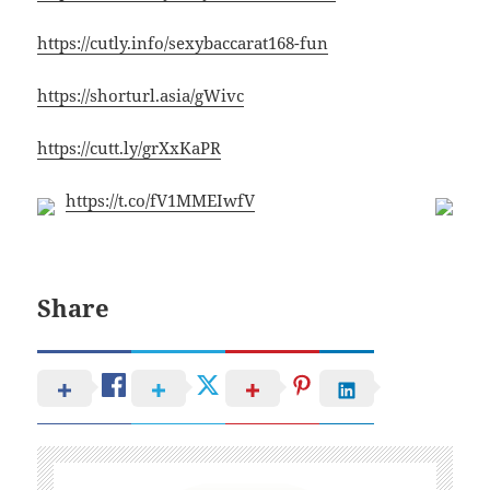
https://cutly.info/sexybaccarat168-fun
https://shorturl.asia/gWivc
https://cutt.ly/grXxKaPR
https://t.co/fV1MMEIwfV
Share