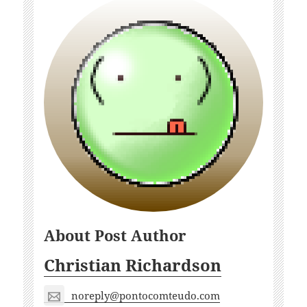
About Post Author
Christian Richardson
noreply@pontocomteudo.com