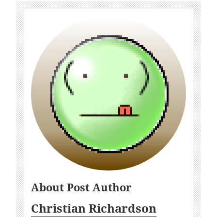
About Post Author
Christian Richardson