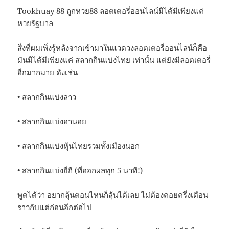
Tookhuay 88 ถูกหวย88 ลอตเตอรี่ออนไลน์มิได้มีเพียงแค่
หวยรัฐบาล
สิ่งที่ผมเพิ่งรู้หลังจากเข้ามาในแวดวงลอตเตอรี่ออนไลน์ก็คือ
มันมิได้มีเพียงแค่ สลากกินแบ่งไทย เท่านั้น แต่ยังมีลอตเตอรี่
อีกมากมาย ดังเช่น
• สลากกินแบ่งลาว
• สลากกินแบ่งฮานอย
• สลากกินแบ่งหุ้นไทยรวมทั้งเมืองนอก
• สลากกินแบ่งยี่กี (ที่ออกผลทุก 5 นาที!)
พูดได้ว่า อยากลุ้นตอนไหนก็ลุ้นได้เลย ไม่ต้องคอยครึ่งเดือน
ราวกับแต่ก่อนอีกต่อไป