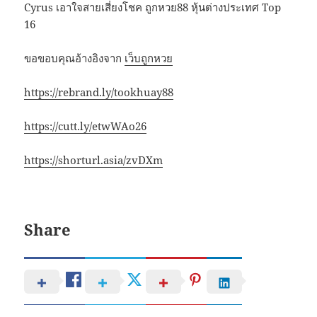
Cyrus เอาใจสายเสี่ยงโชค ถูกหวย88 หุ้นต่างประเทศ Top
16
ขอขอบคุณอ้างอิงจาก
เว็บถูกหวย
https://rebrand.ly/tookhuay88
https://cutt.ly/etwWAo26
https://shorturl.asia/zvDXm
Share