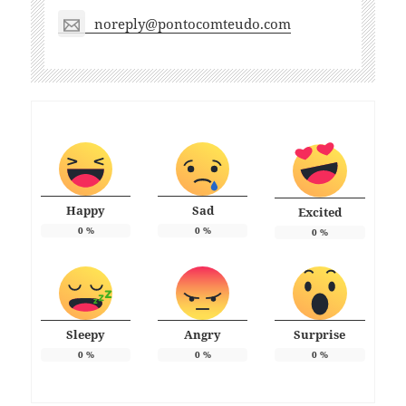
noreply@pontocomteudo.com
Happy
Sad
Excited
0
%
0
%
0
%
Sleepy
Angry
Surprise
0
%
0
%
0
%