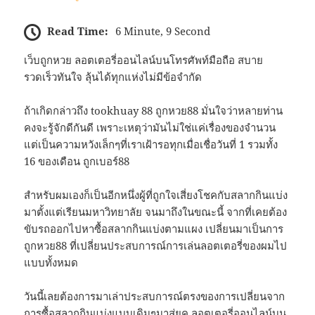
Read Time:
6 Minute, 9 Second
เว็บถูกหวย ลอตเตอรี่ออนไลน์บนโทรศัพท์มือถือ สบาย
รวดเร็วทันใจ ลุ้นได้ทุกแห่งไม่มีข้อจำกัด
ถ้าเกิดกล่าวถึง tookhuay 88 ถูกหวย88 มั่นใจว่าหลายท่าน
คงจะรู้จักดีกันดี เพราะเหตุว่ามันไม่ใช่แค่เรื่องของจำนวน
แต่เป็นความหวังเล็กๆที่เราเฝ้ารอทุกเมื่อเชื่อวันที่ 1 รวมทั้ง
16 ของเดือน ถูกเบอร์88
สำหรับผมเองก็เป็นอีกหนึ่งผู้ที่ถูกใจเสี่ยงโชคกับสลากกินแบ่ง
มาตั้งแต่เรียนมหาวิทยาลัย จนมาถึงในขณะนี้ จากที่เคยต้อง
ขับรถออกไปหาซื้อสลากกินแบ่งตามแผง เปลี่ยนมาเป็นการ
ถูกหวย88 ที่เปลี่ยนประสบการณ์การเล่นลอตเตอรี่ของผมไป
แบบทั้งหมด
วันนี้เลยต้องการมาเล่าประสบการณ์ตรงของการเปลี่ยนจาก
การซื้อสลากกินแบ่งแบบเดิมๆมาสู่ยุค ลอตเตอรี่ออนไลน์บน