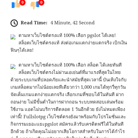
0
0
Read Time:
4 Minute, 42 Second
ตามหาเว็บไซต์ตรงแท้ 100% เลือก pgslot ได้เลย!
สล็อตเว็บไซต์ตรงแท้ ส่งต่อเกมแตกง่ายแตกจริง เบิกเงิน
ฟินๆได้เลย!
ตามหาเว็บไซต์ตรงแท้ 100% เลือก สล็อต ได้เลยทันที
สล็อตเว็บไซต์ตรงไม่ผ่านเอเย่นต์ที่มาแรงที่สุดในไทย
ด้วยระบบเกมที่ปลอดภัยและนำสมัยที่สุดเวลานี้ บันเทิงใจกับ
เกมสล็อตมากไม่น้อยเลยทีเดียวกว่า 1,000 เกมได้ทุกวี่ทุกวัน
จัดเต็มเกมแตกง่ายแตกจริง เลือกเกมที่ชอบได้ในทันที ฝาก
ถอนง่าย ไม่มีขั้นต่ำในการฝากถอน ระบบทดสอบเล่นพร้อม
ใช้งาน แอดไม่นบริการดีตลอด 1 วันอีกด้วย ยังไม่หมดเพียง
เท่านี้! Fullslotpg เว็บไซต์ตรงยังมาพร้อมกับโปรโมชั่นและ
กิจกรรมเยอะแยะpgslot สมัครแล้วรับเครดิตฟรีได้ในทันที
อีกด้วย ถ้าเกิดคุณไม่อยากเสียโอกาสสำหรับในการได้กำไร