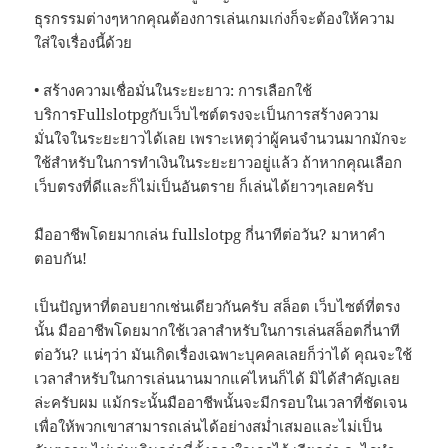
ธุรกรรมต่างๆหากคุณต้องการเล่นเกมเก่งก็จะต้องให้ความ
ใส่ใจเรื่องนี้ด้วย
• สร้างความเชื่อมั่นในระยะยาว: การเลือกใช้
บริการFullslotpgกับเว็บไซต์ตรงจะเป็นการสร้างความ
มั่นใจในระยะยาวได้เลย เพราะเหตุว่าผู้คนจำนวนมากมักจะ
ใช้สำหรับในการทำเงินในระยะยาวอยู่แล้ว ถ้าหากคุณเลือก
เว็บตรงที่ดีและก็ไม่เป็นอันตราย ก็เล่นได้ยาวๆเลยครับ
มืออาชีพโดยมากเล่น fullslotpg กี่นาทีต่อวัน? มาหาคำ
ตอบกัน!
เป็นปัญหาที่ตอบยากเช่นเดียวกันครับ สล็อต เว็บไซต์ที่ตรง
นั้น มืออาชีพโดยมากใช้เวลาสำหรับในการเล่นสล็อตกี่นาที
ต่อวัน? แน่ๆว่า มันเกิดเรื่องเฉพาะบุคคลเลยก็ว่าได้ คุณจะใช้
เวลาสำหรับในการเล่นนานมากแค่ไหนก็ได้ มิได้สำคัญเลย
ล่ะครับผม แม้กระนั้นมืออาชีพนั้นจะมีกรอบในเวลาที่ชัดเจน
เพื่อให้พวกเขาสามารถเล่นได้อย่างสม่ำเสมอและไม่เป็น