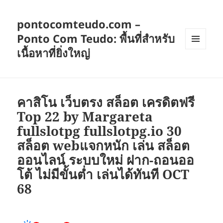
pontocomteudo.com –
Ponto Com Teudo: พื้นที่สำหรับ
เนื้อหาที่ยิ่งใหญ่
เมนู
และวิด
เจ็ต
คาสิโน เว็บตรง สล็อต เครดิตฟรี
Top 22 by Margareta
fullslotpg fullslotpg.io 30
สล็อต webแจกหนัก เล่น สล็อต
ออนไลน์ ระบบใหม่ ฝาก-ถอนออ
โต้ ไม่มีขั้นต่ำ เล่นได้ทันที OCT
68