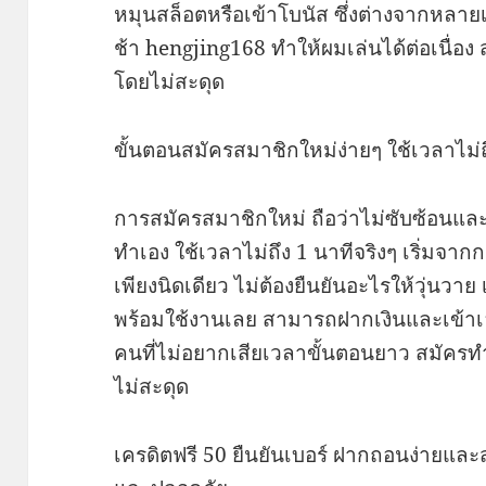
หมุนสล็อตหรือเข้าโบนัส ซึ่งต่างจากหลาย
ช้า hengjing168 ทำให้ผมเล่นได้ต่อเนื่อง ส
โดยไม่สะดุด
ขั้นตอนสมัครสมาชิกใหม่ง่ายๆ ใช้เวลาไม่ถ
การสมัครสมาชิกใหม่ ถือว่าไม่ซับซ้อนแ
ทำเอง ใช้เวลาไม่ถึง 1 นาทีจริงๆ เริ่มจา
เพียงนิดเดียว ไม่ต้องยืนยันอะไรให้วุ่นวาย
พร้อมใช้งานเลย สามารถฝากเงินและเข้าเล
คนที่ไม่อยากเสียเวลาขั้นตอนยาว สมัครท
ไม่สะดุด
เครดิตฟรี 50 ยืนยันเบอร์ ฝากถอนง่ายและ