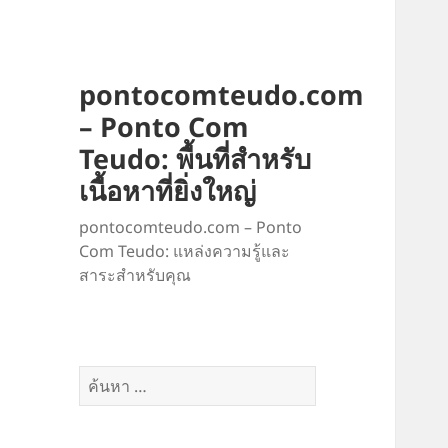
pontocomteudo.com
– Ponto Com
Teudo: พื้นที่สำหรับ
เนื้อหาที่ยิ่งใหญ่
pontocomteudo.com – Ponto
Com Teudo: แหล่งความรู้และ
สาระสำหรับคุณ
ค้นหา
สำหรับ: