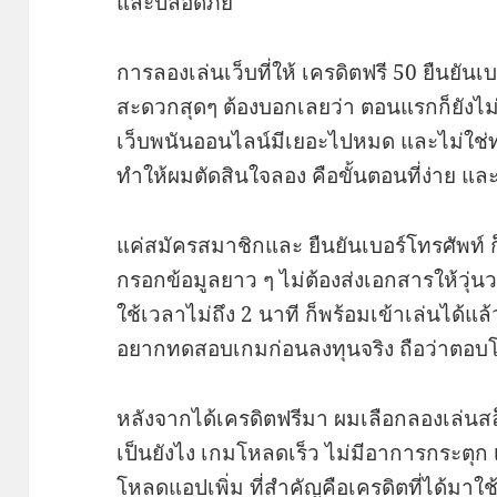
และปลอดภัย
การลองเล่นเว็บที่ให้ เครดิตฟรี 50 ยืนย
สะดวกสุดๆ ต้องบอกเลยว่า ตอนแรกก็ยังไม่ค
เว็บพนันออนไลน์มีเยอะไปหมด และไม่ใช่ทุกเว
ทำให้ผมตัดสินใจลอง คือขั้นตอนที่ง่าย และ
แค่สมัครสมาชิกและ ยืนยันเบอร์โทรศัพท์ ก็
กรอกข้อมูลยาว ๆ ไม่ต้องส่งเอกสารให้วุ่น
ใช้เวลาไม่ถึง 2 นาที ก็พร้อมเข้าเล่นได้
อยากทดสอบเกมก่อนลงทุนจริง ถือว่าตอบโ
หลังจากได้เครดิตฟรีมา ผมเลือกลองเล่นส
เป็นยังไง เกมโหลดเร็ว ไม่มีอาการกระตุก เล
โหลดแอปเพิ่ม ที่สำคัญคือเครดิตที่ได้มาใช