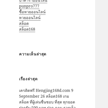
บาคาร่าออนไลน์
punpro777
ซื้อหวยออนไลน์
หวยออนไลน์
สล็อต
สล็อต168
ความเห็นล่าสุด
เรื่องล่าสุด
เครดิตฟรี Hengjing168d.com 9
September 26 สล็อต168 เกม
สล็อต ที่ผู้เล่นชื่นชอบ ที่สุด ทุกยอด
ฝากรับ 500 บาท ฝาก-ถอน รวดเร็ว