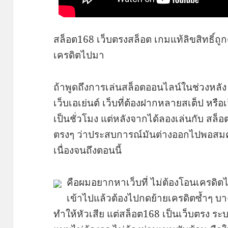
สล็อต168 เว็บตรงสล็อต เกมแท้ลิขสิทธิ์ถู
เครดิตไปมา
ถ้าพูดถึงการเล่นสล็อตออนไลน์ในช่วงหลัง
เว็บเอเย่นต์ เว็บที่ต้องฝากหลายสเต็ป หรื
เป็นชั่วโมง แต่หลังจากได้ลองเล่นกับ สล็อ
ตรงๆ ว่าประสบการณ์มันต่างออกไปพอสมควร
เนื่องจนถึงตอนนี้
คือผมอยากหาเว็บที่ ไม่ต้องโอนเครดิ
เข้าไปแล้วต้องไปกดย้ายเครดิตซ้ำๆ บางค
ทำให้หัวเสีย แต่สล็อต168 เป็นเว็บตรง ระ