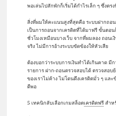
พอเล่นไปสักพักก็เริ่มได้กำไรเล็ก ๆ ซึ่งตรง
สิ่งที่ผมให้คะแนนสูงที่สุดคือ ระบบฝากถอน
เป็นการถอนจากเครดิตที่ได้มาฟรี ขั้นตอนก
ชั่วโมงเหมือนบางเว็บ จากที่ผมลอง ถอนเง
จริง ไม่มีการอ้างระบบขัดข้องให้หัวเสีย
ต้องบอกว่าระบบการเงินทำได้เกินคาด มีการ
รายการ ฝาก-ถอนตรวจสอบได้ ตรวจสอบย้อนหล
ของเราไม่ค้าง ไม่โดนดึงเครดิตมั่ว ๆ และข
ดีพอ
5 เทคนิกลับเลือกเกมสล็อต
เครดิตฟรี
สำหร