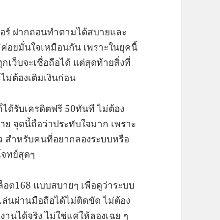
ันเบอร์ ฝากถอนทำตามได้สบายและ
่อยมั่นใจเหมือนกัน เพราะในยุคนี้
็บจะเชื่อถือได้ แต่สุดท้ายสิ่งที่
ไม่ต้องเติมเงินก่อน
ได้รับเครดิตฟรี 50ทันที ไม่ต้อง
วาย จุดนี้ถือว่าประทับใจมาก เพราะ
แล้ว สำหรับคนที่อยากลองระบบหรือ
จทย์สุดๆ
ล็อต168 แบบสบายๆ เพื่อดูว่าระบบ
่นผ่านมือถือได้ไม่ติดขัด ไม่ต้อง
้งานได้จริง ไม่ใช่แค่ให้ลองเฉย ๆ