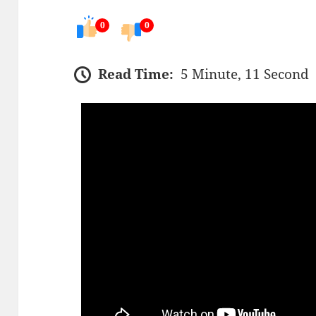
0
0
Read Time:
5 Minute, 11 Second